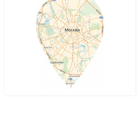
Разработка и продвижение -
SeoZom
© 2026 novostroyrf.ru - Новостройки.
Любая информация, представленная на сайте, носит информационный
характер и не является публичной офертой, не является приглашением
делать оферты и не содержит существенных условий сделок,
заключаемых застройщиком. Описание объекта строительства и