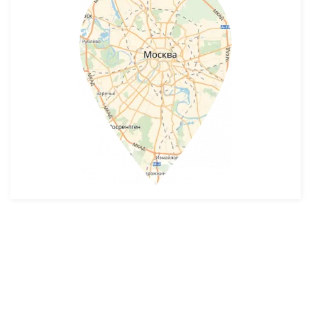
Разработка и продвижение -
SeoZom
© 2026 novostroyrf.ru - Новостройки.
Любая информация, представленная на сайте, носит информационный
характер и не является публичной офертой, не является приглашением
делать оферты и не содержит существенных условий сделок,
заключаемых застройщиком. Описание объекта строительства и
инфраструктуры, представленное на сайте, является концепцией и