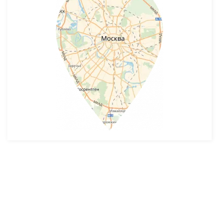
Разработка и продвижение -
SeoZom
© 2026 novostroyrf.ru - Новостройки.
Любая информация, представленная на сайте, носит информационный
характер и не является публичной офертой, не является приглашением
делать оферты и не содержит существенных условий сделок,
заключаемых застройщиком. Описание объекта строительства и
инфраструктуры, представленное на сайте, является концепцией и