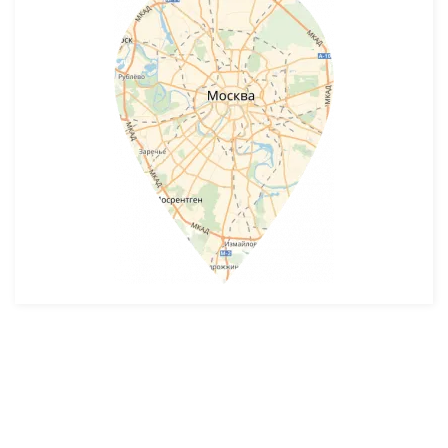
Разработка и продвижение -
SeoZom
© 2026 novostroyrf.ru - Новостройки.
Любая информация, представленная на сайте, носит информационный
характер и не является публичной офертой, не является приглашением
делать оферты и не содержит существенных условий сделок,
заключаемых застройщиком. Описание объекта строительства и