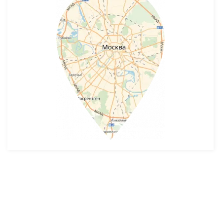
Разработка и продвижение -
SeoZom
© 2026 novostroyrf.ru - Новостройки.
Любая информация, представленная на сайте, носит информационный
характер и не является публичной офертой, не является приглашением
делать оферты и не содержит существенных условий сделок,
заключаемых застройщиком. Описание объекта строительства и