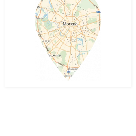
Разработка и продвижение -
SeoZom
© 2026 novostroyrf.ru - Новостройки.
Любая информация, представленная на сайте, носит информационный
характер и не является публичной офертой, не является приглашением
делать оферты и не содержит существенных условий сделок,
заключаемых застройщиком. Описание объекта строительства и
инфраструктуры, представленное на сайте, является концепцией и