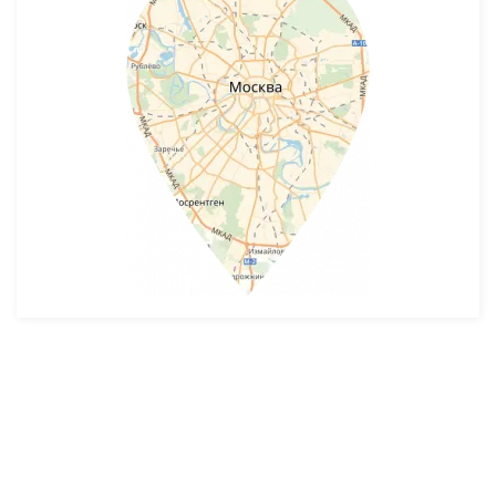
Разработка и продвижение -
SeoZom
© 2026 novostroyrf.ru - Новостройки.
Любая информация, представленная на сайте, носит информационный
характер и не является публичной офертой, не является приглашением
делать оферты и не содержит существенных условий сделок,
заключаемых застройщиком. Описание объекта строительства и
инфраструктуры, представленное на сайте, является концепцией и