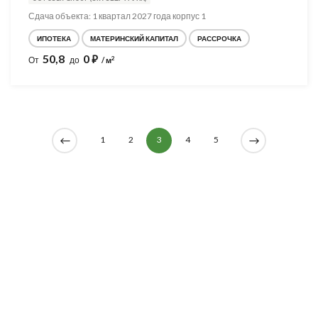
Сдача объекта: 1 квартал 2027 года корпус 1
ИПОТЕКА
МАТЕРИНСКИЙ КАПИТАЛ
РАССРОЧКА
50,8
0
⃏
2
От
до
/ м
1
2
3
4
5
Разработка и продвижение -
SeoZom
© 2026 novostroyrf.ru - Новостройки.
Любая информация, представленная на сайте, носит информационный
характер и не является публичной офертой, не является приглашением
делать оферты и не содержит существенных условий сделок,
заключаемых застройщиком. Описание объекта строительства и
инфраструктуры, представленное на сайте, является концепцией и
носит информационный характер. Раскрытие информации
застройщиком (в том числе размещение проектных деклараций и иных
обязательных документов) в соответствии со статьей 3.1. Федерального
закона от 30.12.2004 № 214-фз «об участии в долевом строительстве