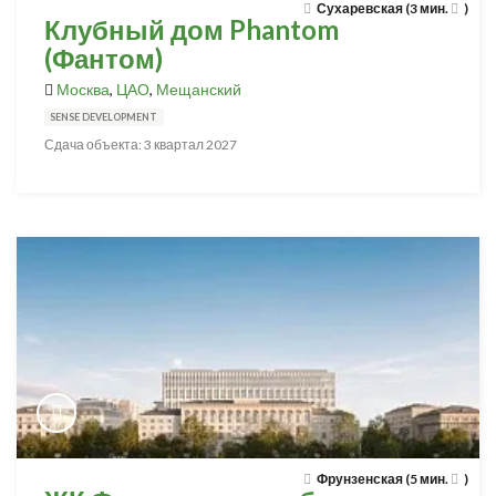
Сухаревская (3 мин.
)
Клубный дом Phantom
(Фантом)
Москва
,
ЦАО
,
Мещанский
SENSE DEVELOPMENT
Сдача объекта: 3 квартал 2027
Фрунзенская (5 мин.
)