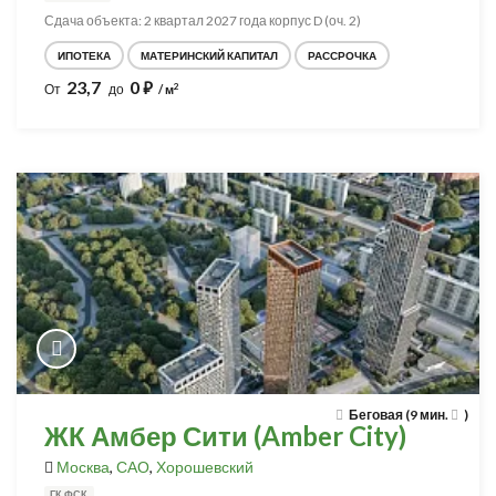
Сдача объекта: 2 квартал 2027 года корпус D (оч. 2)
ИПОТЕКА
МАТЕРИНСКИЙ КАПИТАЛ
РАССРОЧКА
23,7
0
⃏
2
От
до
/ м
Беговая (9 мин.
)
ЖК Амбер Сити (Amber City)
Москва
,
САО
,
Хорошевский
ГК ФСК