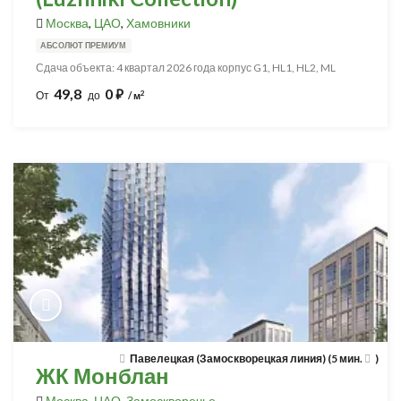
Москва
,
ЦАО
,
Хамовники
АБСОЛЮТ ПРЕМИУМ
Сдача объекта: 4 квартал 2026 года корпус G1, HL1, HL2, ML
49,8
0
⃏
2
От
до
/ м
Павелецкая (Замоскворецкая линия) (5 мин.
)
ЖК Монблан
Москва
,
ЦАО
,
Замоскворечье