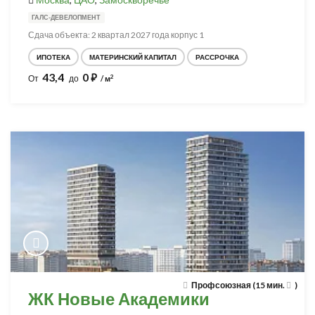
ГАЛС-ДЕВЕЛОПМЕНТ
Сдача объекта: 2 квартал 2027 года корпус 1
ИПОТЕКА
МАТЕРИНСКИЙ КАПИТАЛ
РАССРОЧКА
43,4
0
⃏
2
От
до
/ м
Профсоюзная (15 мин.
)
ЖК Новые Академики