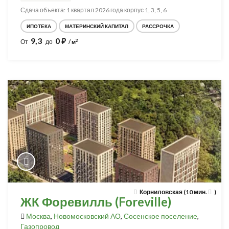
Сдача объекта: 1 квартал 2026 года корпус 1, 3, 5, 6
ИПОТЕКА
МАТЕРИНСКИЙ КАПИТАЛ
РАССРОЧКА
9,3
0
⃏
2
От
до
/ м
Корниловская (10 мин.
)
ЖК Форевилль (Foreville)
Москва
,
Новомосковский АО
,
Сосенское поселение
,
Газопровод