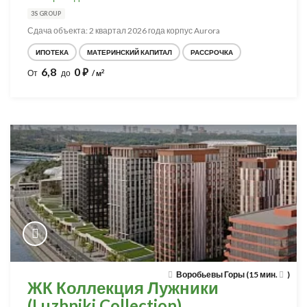
3S GROUP
Сдача объекта: 2 квартал 2026 года корпус Aurora
ИПОТЕКА
МАТЕРИНСКИЙ КАПИТАЛ
РАССРОЧКА
6,8
0
⃏
2
От
до
/ м
Воробьевы Горы (15 мин.
)
ЖК Коллекция Лужники
(Luzhniki Collection)