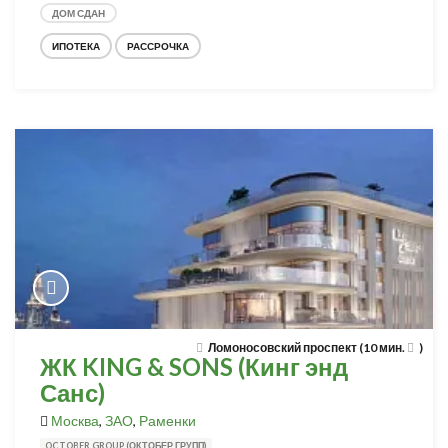
ДОМ СДАН
ИПОТЕКА
РАССРОЧКА
Ломоносовский проспект (10 мин.
)
ЖК KING & SONS (Кинг энд
Санс)
Москва
,
ЗАО
,
Раменки
OCTOBER GROUP (ОКТОБЕР ГРУПП)