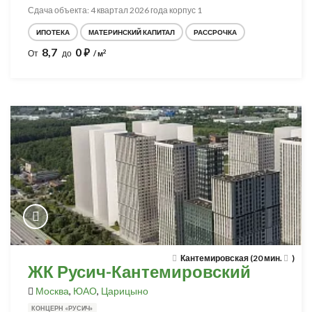
Сдача объекта: 4 квартал 2026 года корпус 1
ИПОТЕКА
МАТЕРИНСКИЙ КАПИТАЛ
РАССРОЧКА
8,7
0
⃏
2
От
до
/ м
Кантемировская (20 мин.
)
ЖК Русич-Кантемировский
Москва
,
ЮАО
,
Царицыно
КОНЦЕРН «РУСИЧ»