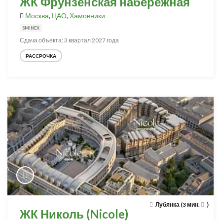
ЖК Фрунзенская набережная
Москва
,
ЦАО
,
Хамовники
SMINEX
Сдача объекта: 3 квартал 2027 года
РАССРОЧКА
Лубянка (3 мин.
)
ЖК Николь (Nicole)