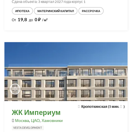
Сдача объекта: 3 квартал 2027 года корпус 1
ИПОТЕКА
МАТЕРИНСКИЙ КАПИТАЛ
РАССРОЧКА
19,8
0
⃏
2
От
до
/ м
Кропоткинская (5 мин.
)
ЖК Империум
Москва
,
ЦАО
,
Хамовники
VESTA DEVELOPMENT