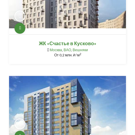
ЖК «Счастье в Кусково»
Москва
,
ВАО
,
Вешняки
2
От
0,2 млн.
/ м
⃏