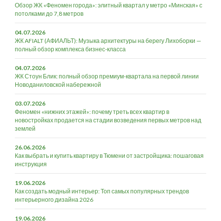
Обзор ЖК «Феномен города»: элитный квартал у метро «Минская» с
потолками до 7,8 метров
04.07.2026
ЖК AFIALT (АФИАЛЬТ): Музыка архитектуры на берегу Лихоборки —
полный обзор комплекса бизнес-класса
04.07.2026
ЖК Стоун Блик: полный обзор премиум-квартала на первой линии
Новоданиловской набережной
03.07.2026
Феномен «нижних этажей»: почему треть всех квартир в
новостройках продается на стадии возведения первых метров над
землей
26.06.2026
Как выбрать и купить квартиру в Тюмени от застройщика: пошаговая
инструкция
19.06.2026
Как создать модный интерьер: Топ самых популярных трендов
интерьерного дизайна 2026
19.06.2026