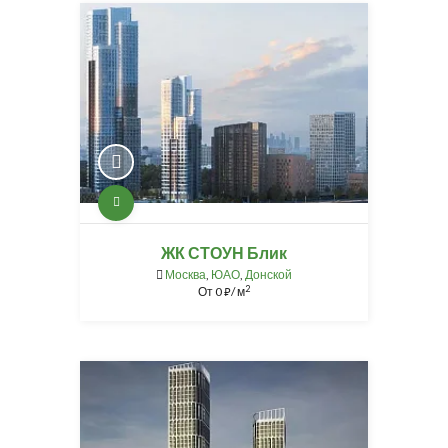
ЖК СТОУН Блик
Москва
,
ЮАО
,
Донской
2
От
0
/ м
⃏