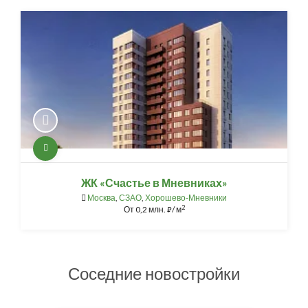
ЖК «Счастье в Мневниках»
Москва
,
СЗАО
,
Хорошево-Мневники
2
От
0,2 млн.
/ м
⃏
Соседние новостройки