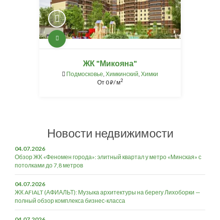
ЖК "Микояна"
Подмосковье
,
Химкинский
,
Химки
2
От
0
/ м
⃏
Новости недвижимости
04.07.2026
Обзор ЖК «Феномен города»: элитный квартал у метро «Минская» с
потолками до 7,8 метров
04.07.2026
ЖК AFIALT (АФИАЛЬТ): Музыка архитектуры на берегу Лихоборки —
полный обзор комплекса бизнес-класса
04.07.2026