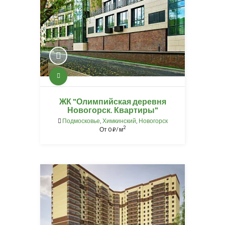
ЖК "Олимпийская деревня
Новогорск. Квартиры"
Подмосковье
,
Химкинский
,
Новогорск
2
От
0
/ м
⃏