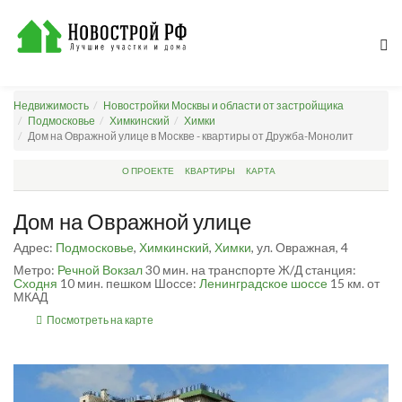
Недвижимость
Новостройки Москвы и области от застройщика
Подмосковье
Химкинский
Химки
Дом на Овражной улице в Москве - квартиры от Дружба-Монолит
О ПРОЕКТЕ
КВАРТИРЫ
КАРТА
Дом на Овражной улице
Адрес:
Подмосковье
,
Химкинский
,
Химки
, ул. Овражная, 4
Метро:
Речной Вокзал
30 мин. на транспорте
Ж/Д станция:
Сходня
10 мин. пешком
Шоссе:
Ленинградское шоссе
15 км. от
МКАД
Посмотреть на карте