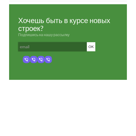
Хочешь быть в курсе новых
строек?
Подпишись на нашу рассылку
Разработка и продвижение -
SeoZom
© 2026 novostroyrf.ru - Новостройки.
Любая информация, представленная на сайте, носит информационный
характер и не является публичной офертой, не является приглашением
делать оферты и не содержит существенных условий сделок,
заключаемых застройщиком. Описание объекта строительства и
инфраструктуры, представленное на сайте, является концепцией и
носит информационный характер. Раскрытие информации
застройщиком (в том числе размещение проектных деклараций и иных
обязательных документов) в соответствии со статьей 3.1. Федерального