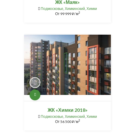
ЖК «Маяк»
Подмосковье
,
Химкинский
,
Химки
2
От
99 999
/ м
⃏
ЖК «Химки 2018»
Подмосковье
,
Химкинский
,
Химки
2
От
56 500
/ м
⃏