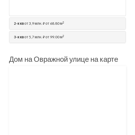
2
2-к кв
от 3,9 млн.
от 68.80 м
⃏
2
3-к кв
от 5,7 млн.
от 99.00 м
⃏
Дом на Овражной улице на карте