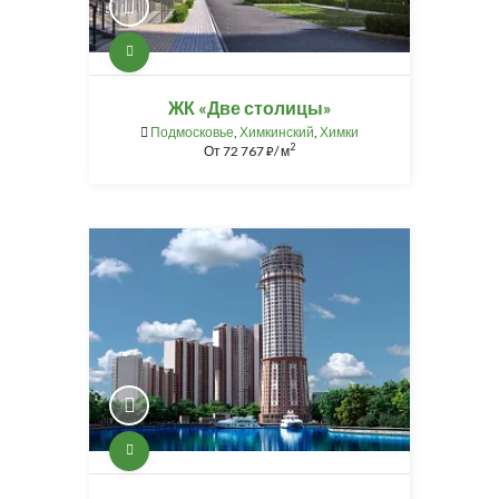
ЖК «Две столицы»
Подмосковье
,
Химкинский
,
Химки
2
От
72 767
/ м
⃏