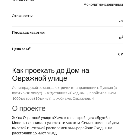
Монолитно-кирпичный
Этажность:
8-9
Площадь квартир:
2
- м
2
Цена за м
:
0
⃏
Как проехать до Дом на
Овражной улице
Ленинградский вокзал, электрички в направлении г. Пушкин (в
пути 25-30 минут) → ж/д станция «Сходня» → пройти пешком
1000 метров (10 минут) → ЖК на ул. Овражной, 4
О проекте
ЖК на Овражной улице в Химках от застройщика «Дружба-
Монолит» занимает участок в 8 600 кв. м. Семисекционный дом
высотой 8-9 этажей расположен в микрорайоне Сходня, на
расстоянии 15 км от МКАД.