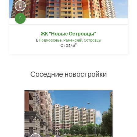
ЖК "Новые Островцы"
Подмосковье
,
Раменский
,
Островцы
2
От
0
/ м
⃏
Соседние новостройки