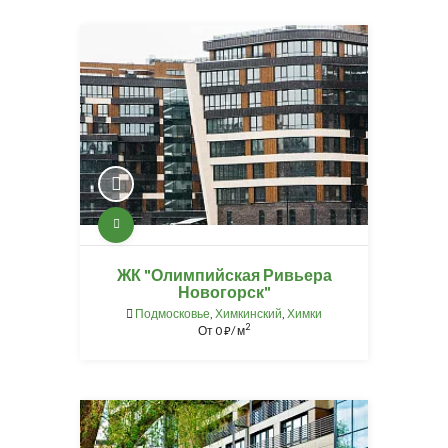
ЖК "Олимпийская Ривьера
Новогорск"
Подмосковье
,
Химкинский
,
Химки
2
От
0
/ м
⃏