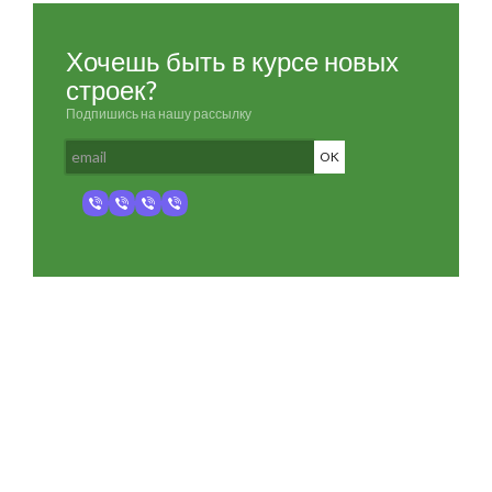
Хочешь быть в курсе новых
строек?
Подпишись на нашу рассылку
Разработка и продвижение -
SeoZom
© 2026 novostroyrf.ru - Новостройки.
Любая информация, представленная на сайте, носит информационный
характер и не является публичной офертой, не является приглашением
делать оферты и не содержит существенных условий сделок,
заключаемых застройщиком. Описание объекта строительства и
инфраструктуры, представленное на сайте, является концепцией и
носит информационный характер. Раскрытие информации
застройщиком (в том числе размещение проектных деклараций и иных
обязательных документов) в соответствии со статьей 3.1. Федерального
закона от 30.12.2004 № 214-фз «об участии в долевом строительстве