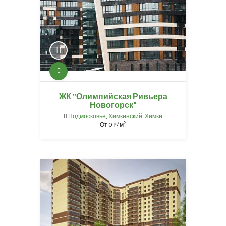
ЖК "Олимпийская Ривьера
Новогорск"
Подмосковье
,
Химкинский
,
Химки
2
От
0
/ м
⃏