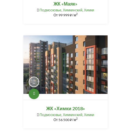
ЖК «Маяк»
Подмосковье
,
Химкинский
,
Химки
2
От
99 999
/ м
⃏
ЖК «Химки 2018»
Подмосковье
,
Химкинский
,
Химки
2
От
56 500
/ м
⃏