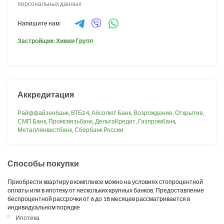
персональных данных
Напишите нам:
Застройщик: Химки Групп
Аккредитация
Райффайзенбанк
,
ВТБ24
,
Абсолют Банк
,
Возрождение
,
Открытие
,
СМП Банк
,
Промсвязьбанк
,
ДельтаКредит
,
Газпромбанк
,
Металлинвестбанк
,
Сбербанк России
Способы покупки
Приобрести квартиру в комплексе можно на условиях стопроцентной
оплаты или в ипотеку от нескольких крупных банков. Предоставление
беспроцентной рассрочки от 6 до 18 месяцев рассматривается в
индивидуальном порядке
Ипотека