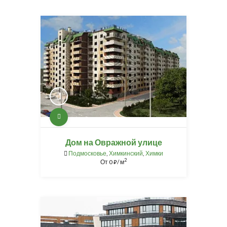
Дом на Овражной улице
Подмосковье
,
Химкинский
,
Химки
2
От
0
/ м
⃏