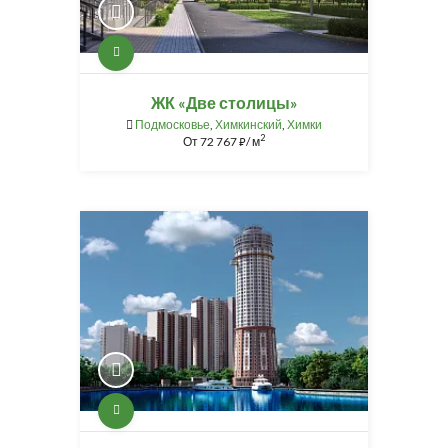
ЖК «Две столицы»
Подмосковье
,
Химкинский
,
Химки
2
От
72 767
/ м
⃏