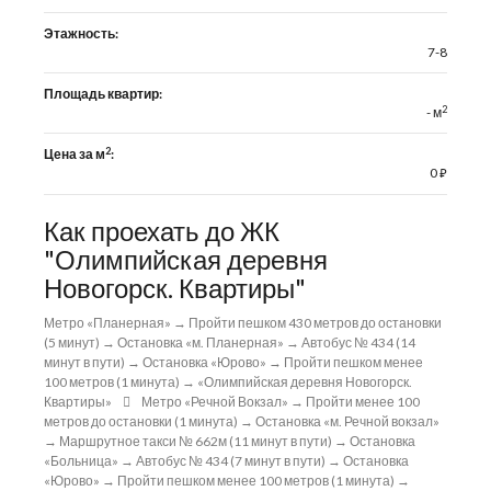
Этажность:
7-8
Площадь квартир:
2
- м
2
Цена за м
:
0
⃏
Как проехать до ЖК
"Олимпийская деревня
Новогорск. Квартиры"
Метро «Планерная» → Пройти пешком 430 метров до остановки
(5 минут) → Остановка «м. Планерная» → Автобус № 434 (14
минут в пути) → Остановка «Юрово» → Пройти пешком менее
100 метров (1 минута) → «Олимпийская деревня Новогорск.
Квартиры»
Метро «Речной Вокзал» → Пройти менее 100
метров до остановки (1 минута) → Остановка «м. Речной вокзал»
→ Маршрутное такси № 662м (11 минут в пути) → Остановка
«Больница» → Автобус № 434 (7 минут в пути) → Остановка
«Юрово» → Пройти пешком менее 100 метров (1 минута) →