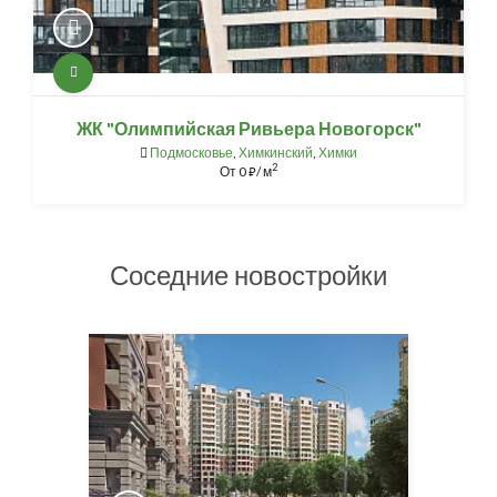
ЖК "Олимпийская Ривьера Новогорск"
Подмосковье
,
Химкинский
,
Химки
2
От
0
/ м
⃏
Соседние новостройки