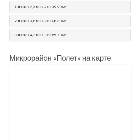
2
1-к кв
от 2,3 млн.
от 39.90 м
⃏
2
2-к кв
от 3,8 млн.
от 68.60 м
⃏
2
3-к кв
от 4,2 млн.
от 85.70 м
⃏
Микрорайон «Полет» на карте