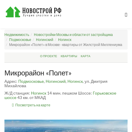
Недвижимость
Новостройки Москвы и области от застройщика
Подмосковье
Ногинский
Ногинск
Микрорайон «Полет» в Москве - квартиры от Жилстрой Миллениума
О ПРОЕКТЕ
КВАРТИРЫ
КАРТА
Микрорайон «Полет»
Адрес:
Подмосковье
,
Ногинский
,
Ногинск
, ул. Дмитрия
Михайлова
Ж/Д станция:
Ногинск
14 мин. пешком
Шоссе:
Горьковское
шоссе
43 км. от МКАД
Посмотреть на карте