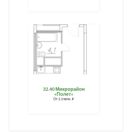
32.40 Микрорайон
«Полет»
От
2,0 млн.
⃏