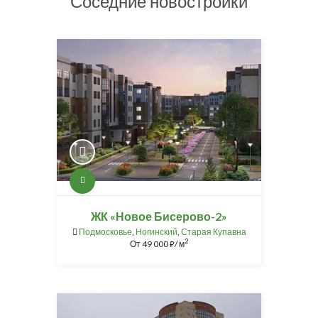
Соседние новостройки
ЖК «Новое Бисерово-2»
Подмосковье
,
Ногинский
,
Старая Купавна
2
От
49 000
/ м
⃏