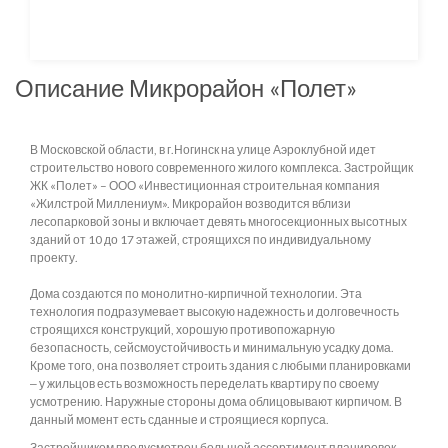
Описание Микрорайон «Полет»
В Московской области, в г.Ногинск на улице Аэроклубной идет
строительство нового современного жилого комплекса. Застройщик
ЖК «Полет» – ООО «Инвестиционная строительная компания
«Жилстрой Миллениум». Микрорайон возводится вблизи
лесопарковой зоны и включает девять многосекционных высотных
зданий от 10 до 17 этажей, строящихся по индивидуальному
проекту.
Дома создаются по монолитно-кирпичной технологии. Эта
технология подразумевает высокую надежность и долговечность
строящихся конструкций, хорошую противопожарную
безопасность, сейсмоустойчивость и минимальную усадку дома.
Кроме того, она позволяет строить здания с любыми планировками
‒ у жильцов есть возможность переделать квартиру по своему
усмотрению. Наружные стороны дома облицовывают кирпичом. В
данный момент есть сданные и строящиеся корпуса.
Застройщиком предусмотрен большой ассортимент планировок