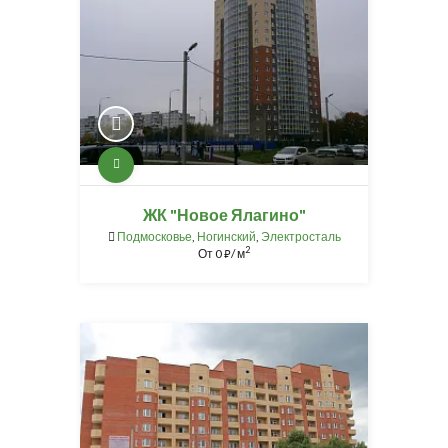
ЖК "Новое Ялагино"
Подмосковье
,
Ногинский
,
Электросталь
2
От
0
/ м
⃏