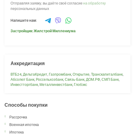
Отправляя заявку, вы даёте своё согласие
на обработку
персональных данных
Напишите нам:
Застройщик: Жилстрой Миллениума
Аккредитация
ВТБ24
,
ДельтаКредит
,
Газпромбанк
,
Открытие
,
Транскапиталбанк
,
Абсолют Банк
,
Россельхозбанк
,
Связь-Банк
,
ДОМ.РФ
,
СМП Банк
,
Инвестторгбанк
,
Металлинвестбанк
,
Глобэкс
Способы покупки
Рассрочка
Военная ипотека
Ипотека