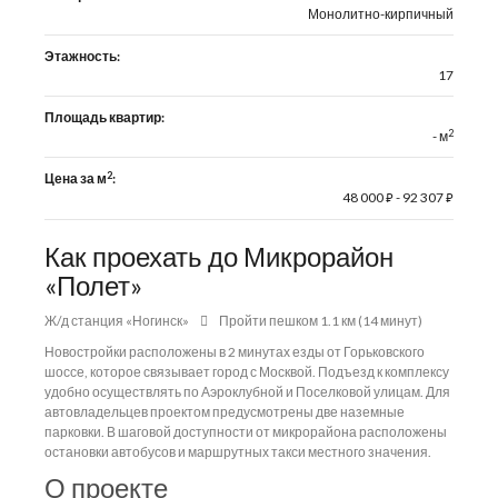
Монолитно-кирпичный
Этажность:
17
Площадь квартир:
2
- м
2
Цена за м
:
48 000
- 92 307
⃏
⃏
Как проехать до Микрорайон
«Полет»
Ж/д станция «Ногинск»
Пройти пешком 1.1 км (14 минут)
Новостройки расположены в 2 минутах езды от Горьковского
шоссе, которое связывает город с Москвой. Подъезд к комплексу
удобно осуществлять по Аэроклубной и Поселковой улицам. Для
автовладельцев проектом предусмотрены две наземные
парковки. В шаговой доступности от микрорайона расположены
остановки автобусов и маршрутных такси местного значения.
О проекте