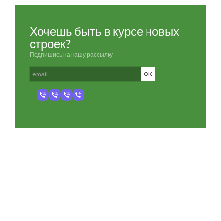
Хочешь быть в курсе новых
строек?
Подпишись на нашу рассылку
Разработка и продвижение -
SeoZom
© 2026 novostroyrf.ru - Новостройки.
Любая информация, представленная на сайте, носит информационный
характер и не является публичной офертой, не является приглашением
делать оферты и не содержит существенных условий сделок,
заключаемых застройщиком. Описание объекта строительства и
инфраструктуры, представленное на сайте, является концепцией и
носит информационный характер. Раскрытие информации
застройщиком (в том числе размещение проектных деклараций и иных
обязательных документов) в соответствии со статьей 3.1. Федерального