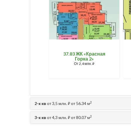
37.83 ЖК «Красная
Горка 2»
От
2,4 млн.
⃏
2
2-к кв
от 3,5 млн.
от 56.34 м
⃏
2
3-к кв
от 4,3 млн.
от 80.07 м
⃏