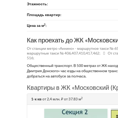
Этажность:
Площадь квартир:
2
Цена за м
:
Как проехать до ЖК «Московски
От станции метро «Аннино» - маршрутное такси № 65
маршрутные такси № 406,407,410,417,462;
От ст
516;
Общественный транспорт. В 500 метрах от ЖК находи
Дмитрия Донского» час езды на общественном тран
добраться на автобусе за полчаса.
Квартиры в ЖК «Московский (Кр
2
1-к кв
от 2,4 млн.
от 37.83 м
⃏