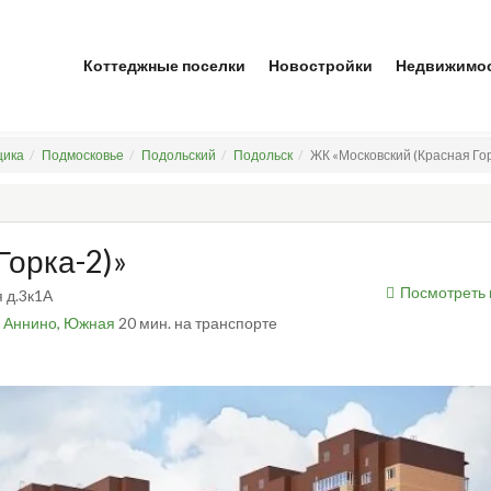
Коттеджные поселки
Новостройки
Недвижимо
щика
Подмосковье
Подольский
Подольск
ЖК «Московский (Красная Гор
Горка-2)»
Посмотреть 
я д.3к1А
,
Аннино,
Южная
20 мин. на транспорте