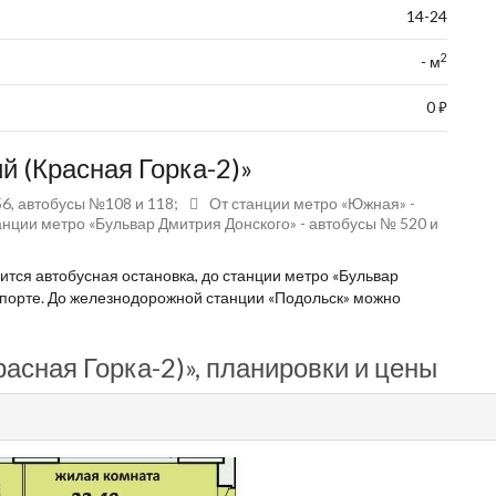
14-24
2
- м
0
⃏
й (Красная Горка-2)»
6, автобусы №108 и 118;
От станции метро «Южная» -
анции метро «Бульвар Дмитрия Донского» - автобусы № 520 и
тся автобусная остановка, до станции метро «Бульвар
спорте. До железнодорожной станции «Подольск» можно
асная Горка-2)», планировки и цены