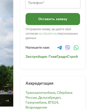
Оставить заявку
Отправляя заявку, вы даёте своё
согласие
на обработку
персональных
данных
Напишите нам:
Застройщик: ГлавГрадоСтрой
Аккредитация
Транскапиталбанк
,
Сбербанк
России
,
ДельтаКредит
,
Газпромбанк
,
ВТБ24
,
Возрождение