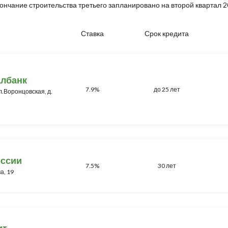
ончание строительства третьего запланировано на второй квартал 2
Ставка
Срок кредита
албанк
7.9%
до 25 лет
ул.Воронцовская, д.
оссии
7.5%
30 лет
а, 19
ит