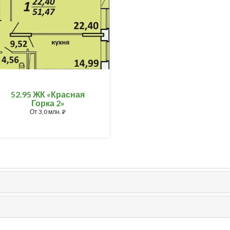
52.95 ЖК «Красная
Горка 2»
От
3,0 млн.
⃏