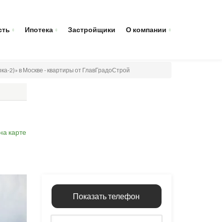
сть
Ипотека
Застройщики
О компании
ка-2)» в Москве - квартиры от ГлавГрадоСтрой
на карте
Показать телефон