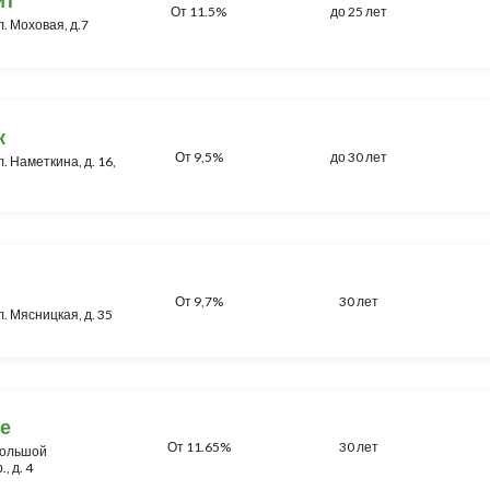
От 11.5%
до 25 лет
л. Моховая, д.7
к
От 9,5%
до 30 лет
л. Наметкина, д. 16,
От 9,7%
30 лет
л. Мясницкая, д. 35
е
От 11.65%
30 лет
 Большой
, д. 4