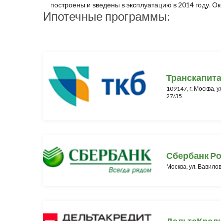
построены и введены в эксплуатацию в 2014 году. Ок
Ипотечные программы:
Транскапит
109147, г. Москва, 
27/35
Сбербанк Р
Москва, ул. Вавилов
ДельтаКред