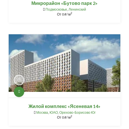
Микрорайон «Бутово парк 2»
Подмосковье
,
Ленинский
2
От
0
/ м
⃏
Жилой комплекс «Ясеневая 14»
Москва
,
ЮАО
,
Орехово-Борисово Юг
2
От
0
/ м
⃏