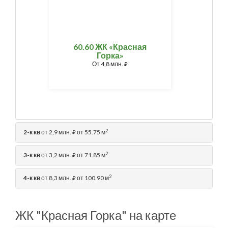
60.60 ЖК «Красная
Горка»
От
4,8 млн.
⃏
2
2-к кв
от 2,9 млн.
от 55.75 м
⃏
2
3-к кв
от 3,2 млн.
от 71.85 м
⃏
2
4-к кв
от 8,3 млн.
от 100.90 м
⃏
ЖК "Красная Горка" на карте