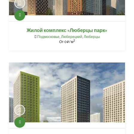
Жилой комплекс «Люберцы парк»
Подмосковье
,
Люберецкий
,
Люберцы
2
От
0
/ м
⃏