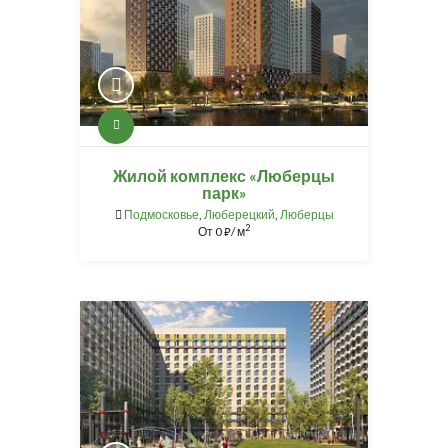
Жилой комплекс «Люберцы
парк»
Подмосковье
,
Люберецкий
,
Люберцы
2
От
0
/ м
⃏