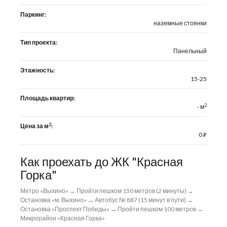
Паркинг:
наземные стоянки
Тип проекта:
Панельный
Этажность:
15-25
Площадь квартир:
2
- м
2
Цена за м
:
0
⃏
Как проехать до ЖК "Красная
Горка"
Метро «Выхино» → Пройти пешком 150 метров (2 минуты) →
Остановка «м. Выхино» → Автобус № 887 (15 минут в пути) →
Остановка «Проспект Победы» → Пройти пешком 100 метров →
Микрорайон «Красная Горка»