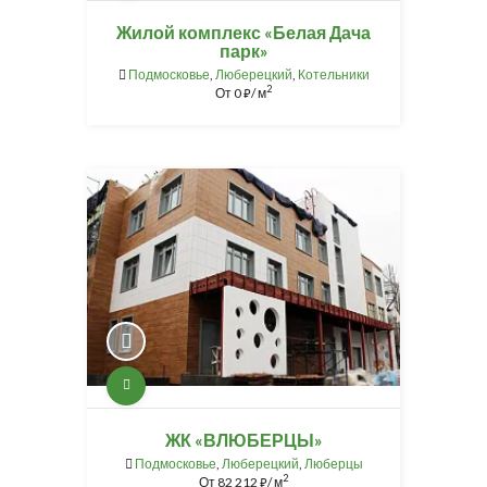
Жилой комплекс «Белая Дача
парк»
Подмосковье
,
Люберецкий
,
Котельники
2
От
0
/ м
⃏
ЖК «ВЛЮБЕРЦЫ»
Подмосковье
,
Люберецкий
,
Люберцы
2
От
82 212
/ м
⃏