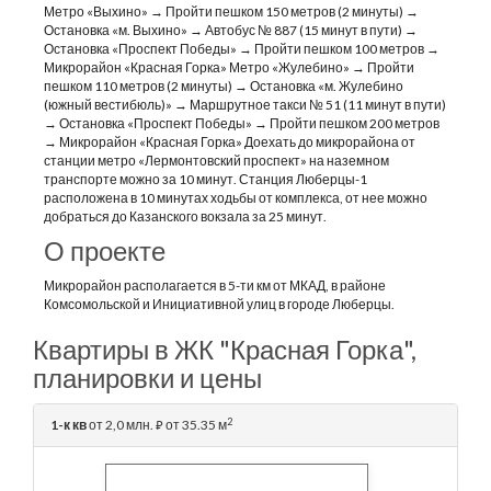
Метро «Выхино» → Пройти пешком 150 метров (2 минуты) →
Остановка «м. Выхино» → Автобус № 887 (15 минут в пути) →
Остановка «Проспект Победы» → Пройти пешком 100 метров →
Микрорайон «Красная Горка» Метро «Жулебино» → Пройти
пешком 110 метров (2 минуты) → Остановка «м. Жулебино
(южный вестибюль)» → Маршрутное такси № 51 (11 минут в пути)
→ Остановка «Проспект Победы» → Пройти пешком 200 метров
→ Микрорайон «Красная Горка» Доехать до микрорайона от
станции метро «Лермонтовский проспект» на наземном
транспорте можно за 10 минут. Станция Люберцы-1
расположена в 10 минутах ходьбы от комплекса, от нее можно
добраться до Казанского вокзала за 25 минут.
О проекте
Микрорайон располагается в 5-ти км от МКАД, в районе
Комсомольской и Инициативной улиц в городе Люберцы.
Квартиры в ЖК "Красная Горка",
планировки и цены
2
1-к кв
от 2,0 млн.
от 35.35 м
⃏