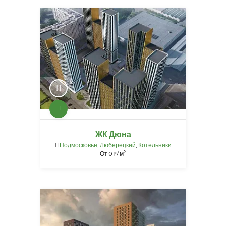
ЖК Дюна
Подмосковье
,
Люберецкий
,
Котельники
2
От
0
/ м
⃏