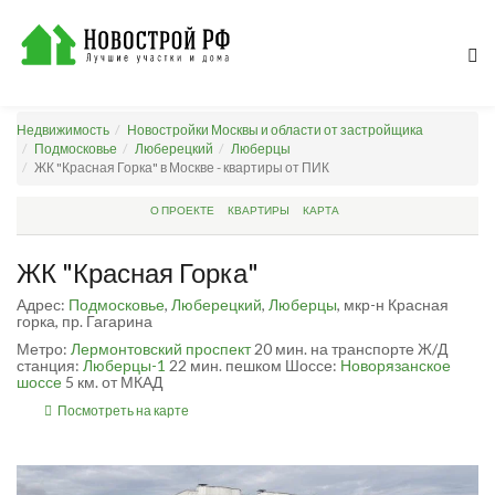
Недвижимость
Новостройки Москвы и области от застройщика
Подмосковье
Люберецкий
Люберцы
ЖК "Красная Горка" в Москве - квартиры от ПИК
О ПРОЕКТЕ
КВАРТИРЫ
КАРТА
ЖК "Красная Горка"
Адрес:
Подмосковье
,
Люберецкий
,
Люберцы
, мкр-н Красная
горка, пр. Гагарина
Метро:
Лермонтовский проспект
20 мин. на транспорте
Ж/Д
станция:
Люберцы-1
22 мин. пешком
Шоссе:
Новорязанское
шоссе
5 км. от МКАД
Посмотреть на карте