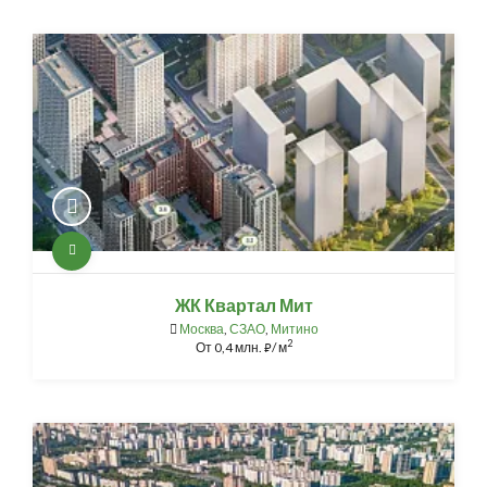
ЖК Квартал Мит
Москва
,
СЗАО
,
Митино
2
От
0,4 млн.
/ м
⃏