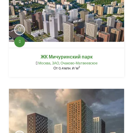
ЖК Мичуринский парк
Москва
,
ЗАО
,
Очаково-Матвеевское
2
От
0,4 млн.
/ м
⃏