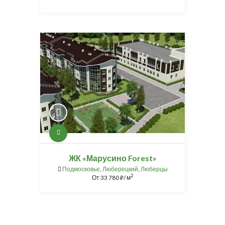
ЖК «Марусино Forest»
Подмосковье
,
Люберецкий
,
Люберцы
2
От
33 780
/ м
⃏