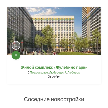
Жилой комплекс «Жулебино парк»
Подмосковье
,
Люберецкий
,
Люберцы
2
От
0
/ м
⃏
Соседние новостройки