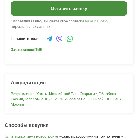
Оставить заявку
Отправляя заявку, вы даёте своё согласие
на обработку
персональных данных
Напишите нам:
Застройщик: ПИК
Аккредитация
Возрождение
,
Ханты-Мансийский Банк Открытие
,
Сбербанк
России
,
Газпромбанк
,
ДОМ.РФ
,
Абсолют Банк
,
Енисей
,
ВТБ Банк
Москвы
Способы покупки
Купить квартиру в новостройке
можно в рассрочку или по ипотечным