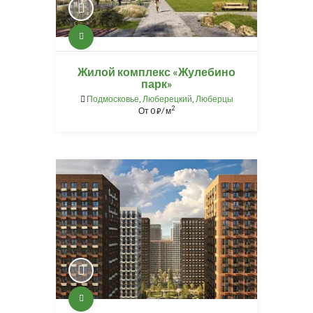
Жилой комплекс «Жулебино
парк»
Подмосковье
,
Люберецкий
,
Люберцы
2
От
0
/ м
⃏