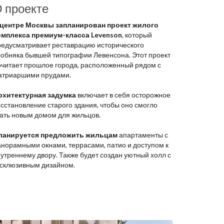
 проекте
 центре Москвы запланирован проект жилого
омплекса премиум-класса Levenson
, который
редусматривает реставрацию исторического
собняка бывшей типографии Левенсона. Этот проект
очитает прошлое города, расположенный рядом с
атриаршими прудами.
рхитектурная задумка
включает в себя осторожное
сстановление старого здания, чтобы оно смогло
тать новым домом для жильцов.
ланируется предложить жильцам
апартаменты с
анорамными окнами, террасами, патио и доступом к
утреннему двору. Также будет создан уютный холл с
ксклюзивным дизайном.