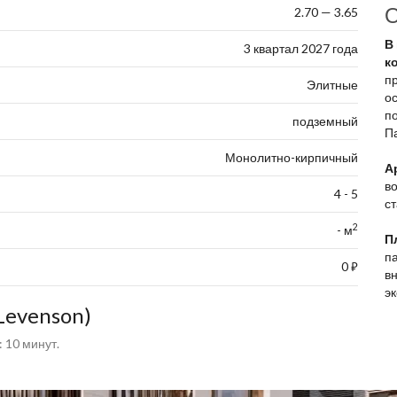
О
2.70 — 3.65
В
3 квартал 2027 года
к
п
Элитные
о
п
подземный
П
Монолитно-кирпичный
А
во
4 - 5
с
2
- м
П
п
0
⃏
вн
э
Levenson)
 10 минут.