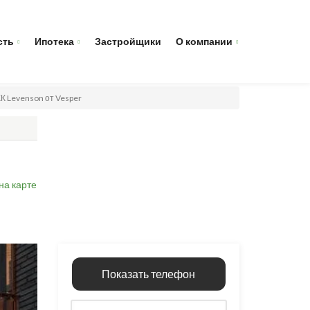
сть
Ипотека
Застройщики
О компании
ЖК Levenson от Vesper
на карте
Показать телефон