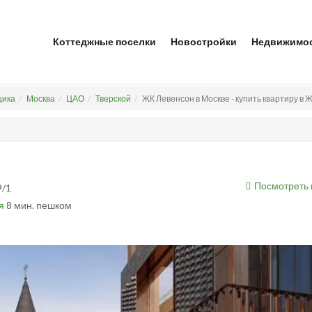
Коттеджные поселки
Новостройки
Недвижимо
щика
Москва
ЦАО
Тверской
ЖК Левенсон в Москве - купить квартиру в 
Посмотреть 
9/1
я
8 мин. пешком