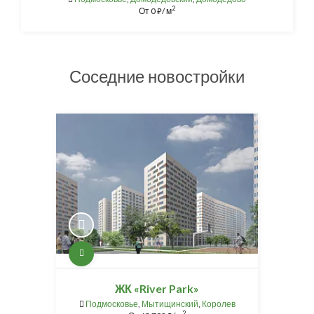
2
От
0
/ м
⃏
Соседние новостройки
ЖК «River Park»
Подмосковье
,
Мытищинский
,
Королев
2