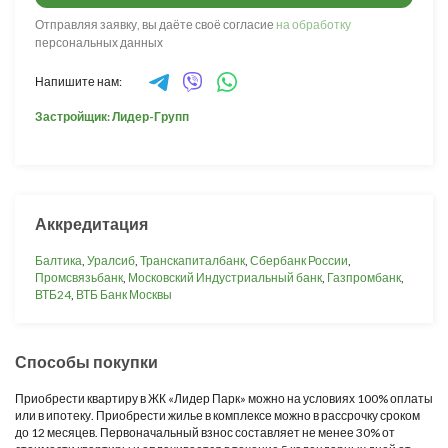
Отправляя заявку, вы даёте своё согласие
на обработку
персональных данных
Напишите нам:
Застройщик: Лидер-Групп
Аккредитация
Балтика
,
Уралсиб
,
Транскапиталбанк
,
Сбербанк России
,
Промсвязьбанк
,
Московский Индустриальный банк
,
Газпромбанк
,
ВТБ24
,
ВТБ Банк Москвы
Способы покупки
Приобрести квартиру в ЖК «Лидер Парк» можно на условиях 100% оплаты
или в ипотеку. Приобрести жилье в комплексе можно в рассрочку сроком
до 12 месяцев. Первоначальный взнос составляет не менее 30% от