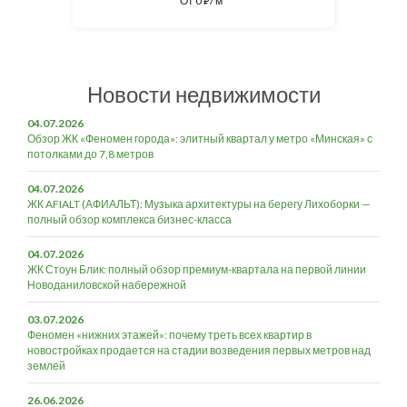
От
0
/ м
⃏
Новости недвижимости
04.07.2026
Обзор ЖК «Феномен города»: элитный квартал у метро «Минская» с
потолками до 7,8 метров
04.07.2026
ЖК AFIALT (АФИАЛЬТ): Музыка архитектуры на берегу Лихоборки —
полный обзор комплекса бизнес-класса
04.07.2026
ЖК Стоун Блик: полный обзор премиум-квартала на первой линии
Новоданиловской набережной
03.07.2026
Феномен «нижних этажей»: почему треть всех квартир в
новостройках продается на стадии возведения первых метров над
землей
26.06.2026