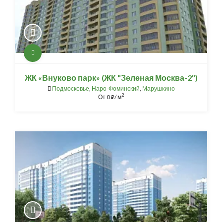
ЖК «Внуково парк» (ЖК "Зеленая Москва-2")
Подмосковье
,
Наро-Фоминский
,
Марушкино
2
От
0
/ м
⃏