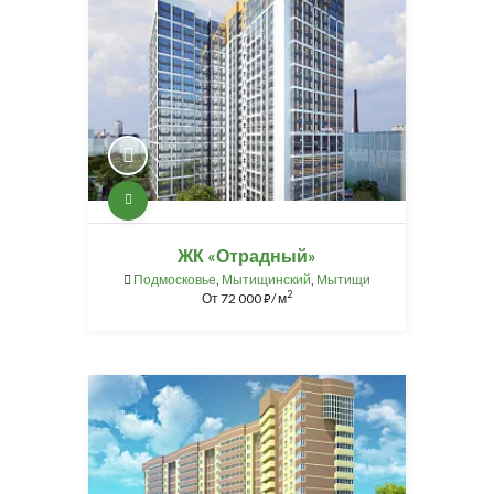
ЖК «Отрадный»
Подмосковье
,
Мытищинский
,
Мытищи
2
От
72 000
/ м
⃏