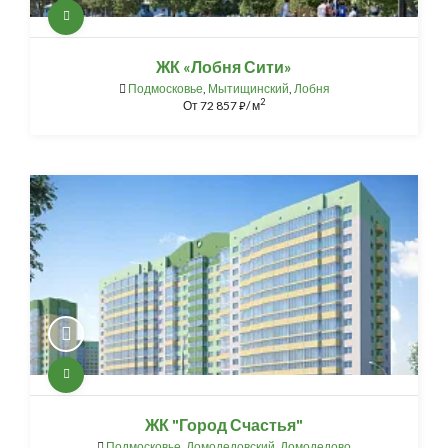
ЖК «Лобня Сити»
Подмосковье
,
Мытищинский
,
Лобня
2
От
72 857
/ м
⃏
ЖК "Город Счастья"
Подмосковье
,
Домодедовский
,
Домодедово