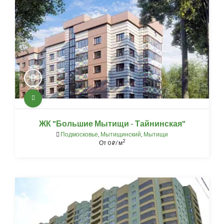
ЖК "Большие Мытищи - Тайнинская"
Подмосковье
,
Мытищинский
,
Мытищи
2
От
0
/ м
⃏