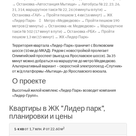
→ Остановка «Автостанция Мытищи» → Автобусы № 22, 23, 26,
31, 314, маршрутное такси № 22, 26 (4 минуты в пути) →
Остановка «ГАИ» → Пройти пешком 1,4 км (16 минут) → ЖК
«Лидер Парк»
Метро «Медведково» → Пройти пешком 190
метров (2 минуты) → Остановка «м. Медведково» → Маршрутное
такси № 502 (17 минут в пути) → Остановка «РБК» → Пройти
пешком 1,3 км (15 минут) → ЖК «Лидер Парк»
Территория квартала «Лидер-Парк» граничит с Волковским
шоссе (10 км до МКАД). Рядом с новостройкой пролегает
Олимпийский проспект (выезд на Ярославское шоссе). За 35
минут можно добраться на маршрутке до метро Медведково.
Альтернативный вариант – скоростной электропоезд «Спутник»
от ж/д платформы «Мытищи» до Ярославского вокзала.
О проекте
Высотный жилой комплекс «Лидер Парк» возводит компания
«Лидер-Групп».
Квартиры в ЖК "Лидер парк",
планировки и цены
2
1-к кв
от 1,7 млн.
от 22.60 м
⃏