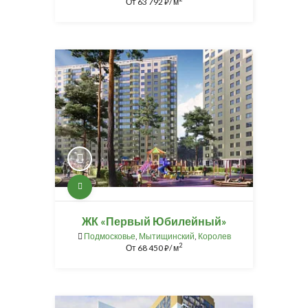
От
63 792
/ м
⃏
ЖК «Первый Юбилейный»
Подмосковье
,
Мытищинский
,
Королев
2
От
68 450
/ м
⃏