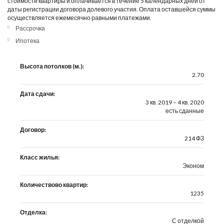
стоимости квартиры и оплачивается в течение 5 календарных дней от
даты регистрации договора долевого участия. Оплата оставшейся суммы
осуществляется ежемесячно равными платежами.
Рассрочка
Ипотека
Высота потолков (м.):
2.70
Дата сдачи:
3 кв. 2019 – 4 кв. 2020
есть сданные
Договор:
214 ФЗ
Класс жилья:
Эконом
Количествово квартир:
1235
Отделка:
С отделкой