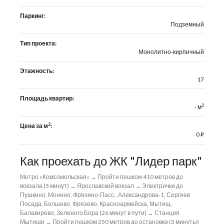
Паркинг:
Подземный
Тип проекта:
Монолитно-кирпичный
Этажность:
17
Площадь квартир:
2
- м
2
Цена за м
:
0
⃏
Как проехать до ЖК "Лидер парк"
Метро «Комсомольская» → Пройти пешком 410 метров до
вокзала (5 минут) → Ярославский вокзал → Электрички до
Пушкино, Монино, Фрязино-Пасс., Александрова-1, Сергиев
Посада, Болшево, Фрязево, Красноармейска, Мытищ,
Балакирево, Зеленого Бора (26 минут в пути) → Станция
Мытищи → Пройти пешком 250 метров до остановки (3 минуты)