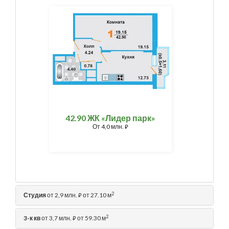
42.90 ЖК «Лидер парк»
От
4,0 млн.
⃏
2
Студия
от 2,9 млн.
от 27.10 м
⃏
2
3-к кв
от 3,7 млн.
от 59.30 м
⃏