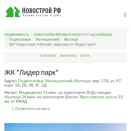
Недвижимость
Новостройки Москвы и области от застройщика
Подмосковье
Мытищинский
Мытищи
ЖК "Лидер парк" в Москве - квартиры от Лидер-Групп
О ПРОЕКТЕ
КВАРТИРЫ
КАРТА
ЖК "Лидер парк"
Адрес:
Подмосковье
,
Мытищинский
,
Мытищи
, мкр. 17А, уч. 47,
корп. 1А, 2Б, 3В, 4Г, 5Д
Метро:
Медведково
15 мин. на транспорте
Ж/Д станция:
Мытищи
26 мин. на транспорте
Шоссе:
Ярославское шоссе
10
км. от МКАД
Посмотреть на карте