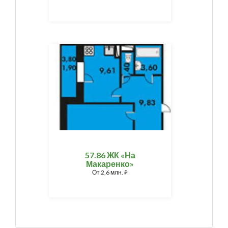
57.86 ЖК «На
Макаренко»
От
2,6 млн.
⃏