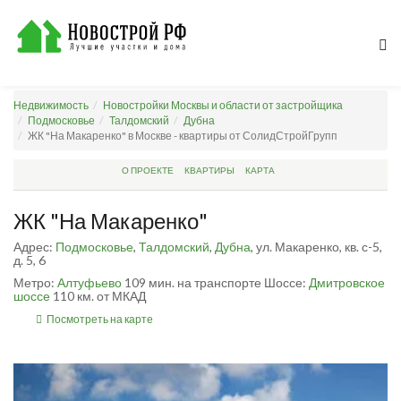
Недвижимость
Новостройки Москвы и области от застройщика
Подмосковье
Талдомский
Дубна
ЖК "На Макаренко" в Москве - квартиры от СолидСтройГрупп
О ПРОЕКТЕ
КВАРТИРЫ
КАРТА
ЖК "На Макаренко"
Адрес:
Подмосковье
,
Талдомский
,
Дубна
, ул. Макаренко, кв. с-5,
д. 5, 6
Метро:
Алтуфьево
109 мин. на транспорте
Шоссе:
Дмитровское
шоссе
110 км. от МКАД
Посмотреть на карте