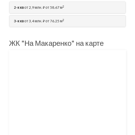
2
2-к кв
от 2,9 млн.
от 58.67 м
⃏
2
3-к кв
от 3,4 млн.
от 76.25 м
⃏
ЖК "На Макаренко" на карте