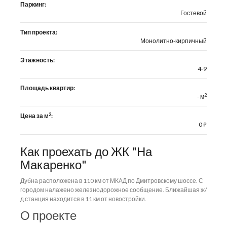
Паркинг:
Гостевой
Тип проекта:
Монолитно-кирпичный
Этажность:
4-9
Площадь квартир:
2
- м
2
Цена за м
:
0
⃏
Как проехать до ЖК "На
Макаренко"
Дубна расположена в 110 км от МКАД по Дмитровскому шоссе. С
городом налажено железнодорожное сообщение. Ближайшая ж/
д станция находится в 11 км от новостройки.
О проекте