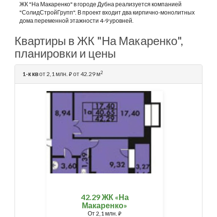
ЖК "На Макаренко" в городе Дубна реализуется компанией
"СолидСтройГрупп". В проект входит два кирпично-монолитных
дома переменной этажности 4-9 уровней.
Квартиры в ЖК "На Макаренко",
планировки и цены
2
1-к кв
от 2,1 млн.
от 42.29 м
⃏
42.29 ЖК «На
Макаренко»
От
2,1 млн.
⃏