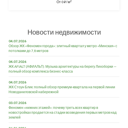
2
От
0
/ м
⃏
Новости недвижимости
04.07.2026
Обзор ЖК «Феномен города»: элитный квартал у метро «Минская» с
потолками до 7,8 метров
04.07.2026
ЖК AFIALT (АФИАЛЬТ): Музыка архитектуры на берегу Лихоборки —
полный обзор комплекса бизнес-класса
04.07.2026
ЖК Стоун Блик: полный обзор премиум-квартала на первой линии
Новоданиловской набережной
03.07.2026
Феномен «нижних этажей»: почему треть всех квартир в
новостройках продается на стадии возведения первых метров над
землей