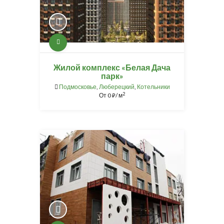
Жилой комплекс «Белая Дача
парк»
Подмосковье
,
Люберецкий
,
Котельники
2
От
0
/ м
⃏