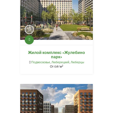
Жилой комплекс «Жулебино
парк»
Подмосковье
,
Люберецкий
,
Люберцы
2
От
0
/ м
⃏