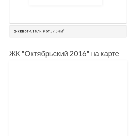
2
2-к кв
от 4,1 млн.
от 57.54 м
⃏
ЖК "Октябрьский 2016" на карте