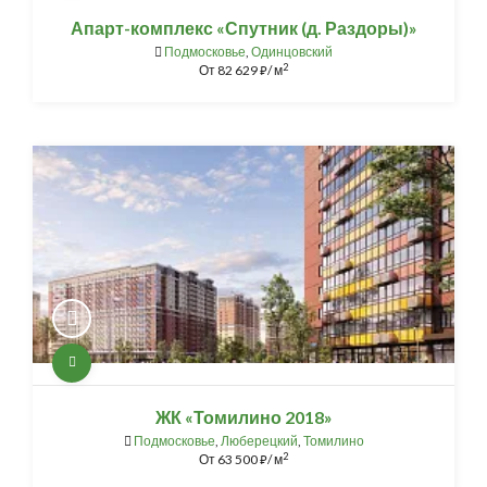
Апарт-комплекс «Спутник (д. Раздоры)»
Подмосковье
,
Одинцовский
2
От
82 629
/ м
⃏
ЖК «Томилино 2018»
Подмосковье
,
Люберецкий
,
Томилино
2
От
63 500
/ м
⃏