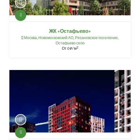
ЖК «Остафьево»
Москва
,
Новомосковский АО
,
Рязановское поселение
,
Остафьево село
2
От
0
/ м
⃏