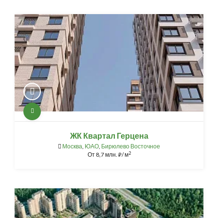
ЖК Квартал Герцена
Москва
,
ЮАО
,
Бирюлево Восточное
2
От
8,7 млн.
/ м
⃏