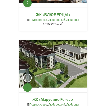
ЖК «ВЛЮБЕРЦЫ»
Подмосковье
,
Люберецкий
,
Люберцы
2
От
82 212
/ м
⃏
ЖК «Марусино Forest»
Подмосковье
,
Люберецкий
,
Люберцы