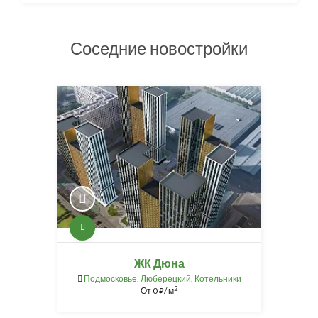
Соседние новостройки
ЖК Дюна
Подмосковье
,
Люберецкий
,
Котельники
2
От
0
/ м
⃏