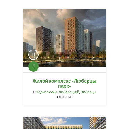
Жилой комплекс «Люберцы
парк»
Подмосковье
,
Люберецкий
,
Люберцы
2
От
0
/ м
⃏