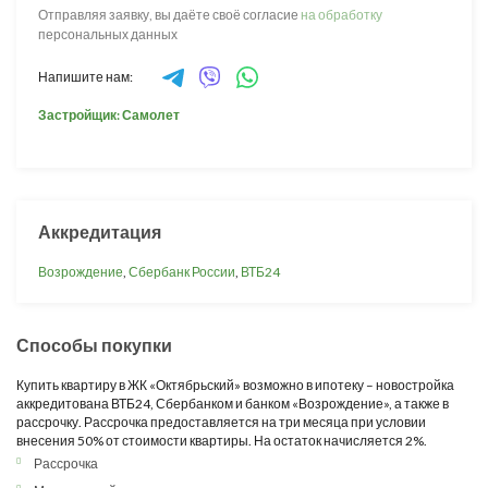
Отправляя заявку, вы даёте своё согласие
на обработку
персональных данных
Напишите нам:
Застройщик: Самолет
Аккредитация
Возрождение
,
Сбербанк России
,
ВТБ24
Способы покупки
Купить квартиру в ЖК «Октябрьский» возможно в ипотеку – новостройка
аккредитована ВТБ24, Сбербанком и банком «Возрождение», а также в
рассрочку. Рассрочка предоставляется на три месяца при условии
внесения 50% от стоимости квартиры. На остаток начисляется 2%.
Рассрочка