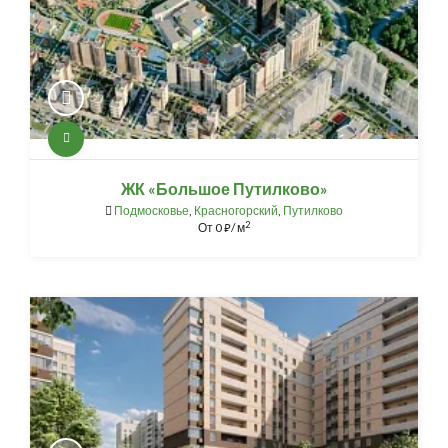
ЖК «Большое Путилково»
Подмосковье
,
Красногорский
,
Путилково
2
От
0
/ м
⃏