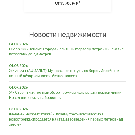
2
От
33 780
/ м
⃏
Новости недвижимости
04.07.2026
Обзор ЖК «Феномен города»: элитный квартал у метро «Минская» с
потолками до 7,8 метров
04.07.2026
ЖК AFIALT (АФИАЛЬТ): Музыка архитектуры на берегу Лихоборки —
полный обзор комплекса бизнес-класса
04.07.2026
ЖК Стоун Блик: полный обзор премиум-квартала на первой линии
Новоданиловской набережной
03.07.2026
Феномен «нижних этажей»: почему треть всех квартир в
новостройках продается на стадии возведения первых метров над
землей