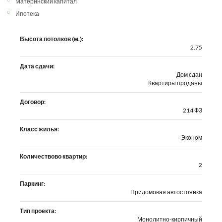
Материнский капитал
Ипотека
Высота потолков (м.):
2.75
Дата сдачи:
Дом сдан
Квартиры проданы
Договор:
214 ФЗ
Класс жилья:
Эконом
Количествово квартир:
2
Паркинг:
Придомовая автостоянка
Тип проекта:
Монолитно-кирпичный