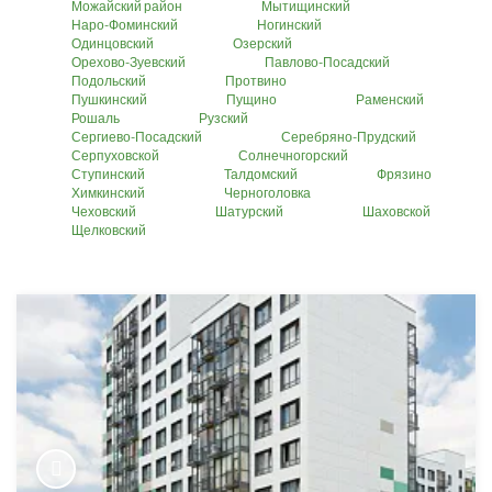
Можайский район
Мытищинский
Наро-Фоминский
Ногинский
Одинцовский
Озерский
Орехово-Зуевский
Павлово-Посадский
Подольский
Протвино
Пушкинский
Пущино
Раменский
Рошаль
Рузский
Сергиево-Посадский
Серебряно-Прудский
Серпуховской
Солнечногорский
Ступинский
Талдомский
Фрязино
Химкинский
Черноголовка
Чеховский
Шатурский
Шаховской
Щелковский