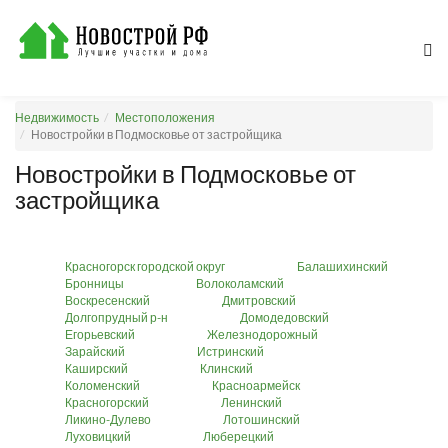
Недвижимость
Местоположения
Новостройки в Подмосковье от застройщика
Новостройки в Подмосковье от
застройщика
Красногорск городской округ
Балашихинский
Бронницы
Волоколамский
Воскресенский
Дмитровский
Долгопрудный р-н
Домодедовский
Егорьевский
Железнодорожный
Зарайский
Истринский
Каширский
Клинский
Коломенский
Красноармейск
Красногорский
Ленинский
Ликино-Дулево
Лотошинский
Луховицкий
Люберецкий