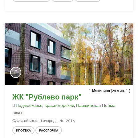
Мякинино (25 мин.
)
ЖК "Рублево парк"
Подмосковье
,
Красногорский
,
Павшинская Пойма
ОПИН
Сдача объекта: 1 очередь - 4кв 2016
ИПОТЕКА
РАССРОЧКА