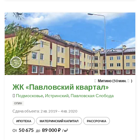
Митино (50 мин.
)
ЖК «Павловский квартал»
Подмосковье
,
Истринский
,
Павловская Слобода
ОПИН
Сдача объекта: 2 кв. 2019 – 4 кв. 2020
ИПОТЕКА
МАТЕРИНСКИЙ КАПИТАЛ
РАССРОЧКА
50 675
89 000
⃏
2
От
до
/ м