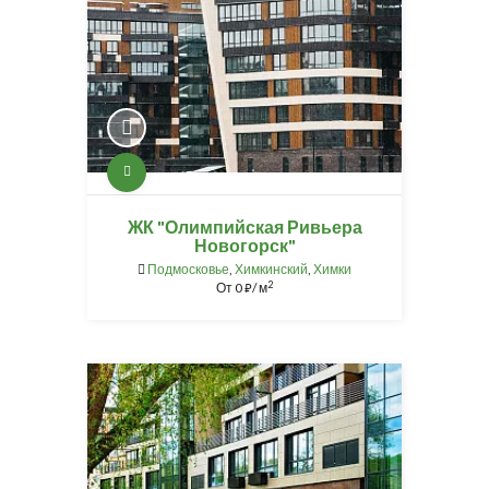
ЖК "Олимпийская Ривьера
Новогорск"
Подмосковье
,
Химкинский
,
Химки
2
От
0
/ м
⃏