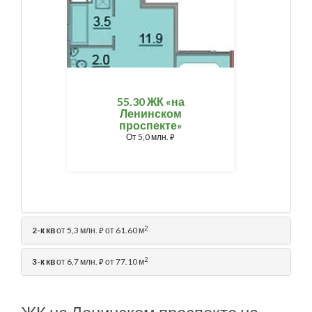
55.30 ЖК «на
Ленинском
проспекте»
От
5,0 млн.
⃏
2
2-к кв
от 5,3 млн.
от 61.60 м
⃏
2
3-к кв
от 6,7 млн.
от 77.10 м
⃏