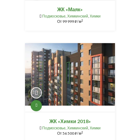
ЖК «Маяк»
Подмосковье
,
Химкинский
,
Химки
2
От
99 999
/ м
⃏
ЖК «Химки 2018»
Подмосковье
,
Химкинский
,
Химки
2
От
56 500
/ м
⃏