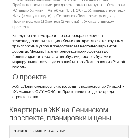
Пройти пешком 110 метров до остановки (1 минута) → Остановка
«Станция Химки» → Автобусы № 11, 29, 41, 62, маршрутное такси
№ 16 (3 минуты в пути) → Остановка «Пионерская улица» →
Пройти пешком 130 метров (2 минуты) → ЖК на Ленинском
проспекте
В полутора километрах от новостроек расположена
железнодорожная станция «Химки», которая является крупным
транспортным узлом и предоставляет несколько вариантов
дороги до Москвы. На электропоезде можно доехать до
Ленинградского вокзала, а автобусами, троллейбусами и
маршрутными такси — до станций метро «Планерная» и «Речной
вокзал».
О проекте
ЖК на Ленинском проспекте возводит в подмосковных Химках ГК
«Химкинское СМУ МОИС-1». Проект включает две очереди
строительства.
Квартиры в ЖК на Ленинском
проспекте, планировки и цены
2
1-к кв
от 3,7 млн.
от 40.70 м
⃏