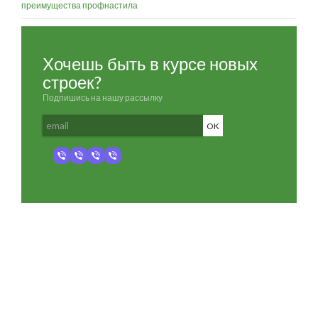
преимущества профнастила
Хочешь быть в курсе новых
строек?
Подпишись на нашу рассылку
Разработка и продвижение -
SeoZom
© 2026 novostroyrf.ru - Новостройки.
Любая информация, представленная на сайте, носит информационный
характер и не является публичной офертой, не является приглашением
делать оферты и не содержит существенных условий сделок,
заключаемых застройщиком. Описание объекта строительства и
инфраструктуры, представленное на сайте, является концепцией и
носит информационный характер. Раскрытие информации
застройщиком (в том числе размещение проектных деклараций и иных