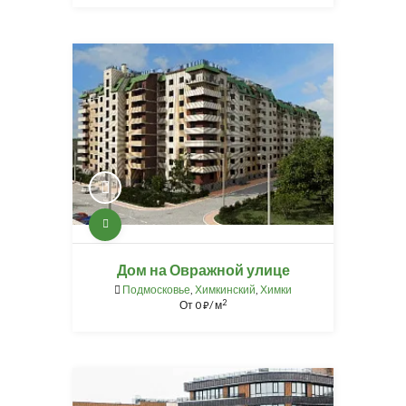
Дом на Овражной улице
Подмосковье
,
Химкинский
,
Химки
2
От
0
/ м
⃏