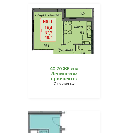
40.70 ЖК «на
Ленинском
проспекте»
От
3,7 млн.
⃏