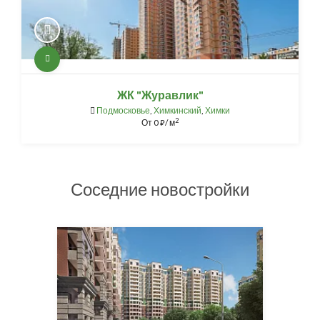
ЖК "Журавлик"
Подмосковье
,
Химкинский
,
Химки
2
От
0
/ м
⃏
Соседние новостройки