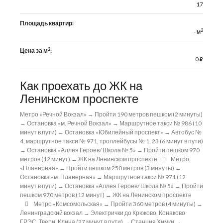
17
Площадь квартир:
2
- м
2
Цена за м
:
0
⃏
Как проехать до ЖК на
Ленинском проспекте
Метро «Речной Вокзал» → Пройти 190 метров пешком (2 минуты)
→ Остановка «м. Речной Вокзал» → Маршрутное такси № 986 (10
минут в пути) → Остановка «Юбилейный проспект» → Автобус №
4, маршрутное такси № 971, троллейбусы № 1, 23 (6 минут в пути)
→ Остановка «Аллея Героев/ Школа № 5» → Пройти пешком 970
метров (12 минут) → ЖК на Ленинском проспекте
Метро
«Планерная» → Пройти пешком 250 метров (3 минуты) →
Остановка «м. Планерная» → Маршрутное такси № 971 (12
минут в пути) → Остановка «Аллея Героев/ Школа № 5» → Пройти
пешком 970 метров (12 минут) → ЖК на Ленинском проспекте
Метро «Комсомольская» → Пройти 360 метров (4 минуты) →
Ленинградский вокзал → Электрички до Крюково, Конаково
ГРЭС, Твери, Клина (27 минут в пути) → Станция Химки →