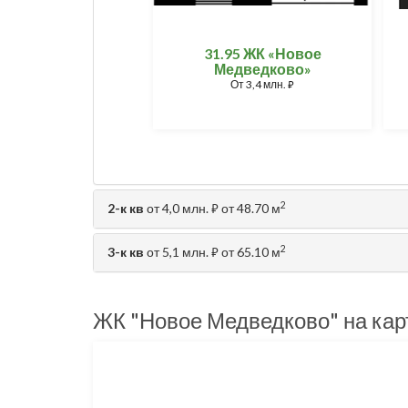
31.95 ЖК «Новое
Медведково»
От
3,4 млн.
⃏
2
2-к кв
от 4,0 млн.
от 48.70 м
⃏
2
3-к кв
от 5,1 млн.
от 65.10 м
⃏
ЖК "Новое Медведково" на кар