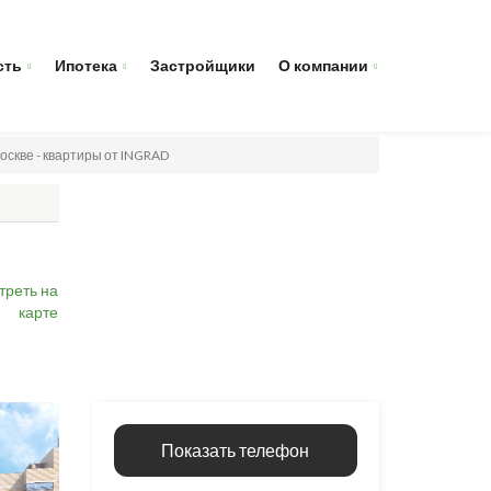
сть
Ипотека
Застройщики
О компании
оскве - квартиры от INGRAD
треть на
карте
Показать телефон