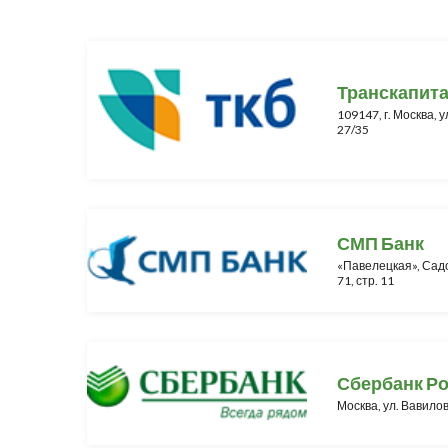
Транскапит
109147, г. Москва, 
27/35
СМП Банк
«Павелецкая», Садо
71, стр. 11
Сбербанк Р
Москва, ул. Вавилов