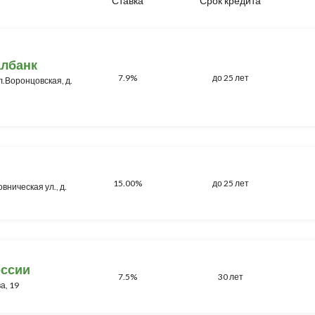
Ставка
Срок кредита
албанк
7.9%
до 25 лет
ул.Воронцовская, д.
15.00%
до 25 лет
вническая ул., д.
оссии
7.5%
30 лет
а, 19