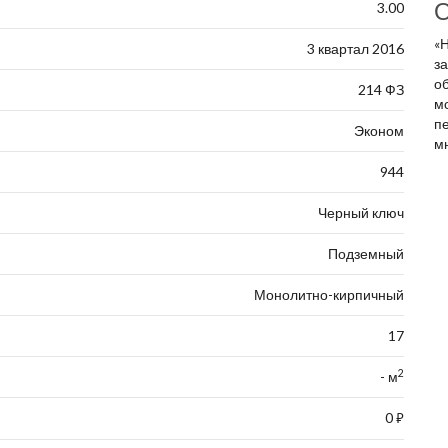
О
3.00
«
3 квартал 2016
з
об
214 ФЗ
м
п
Эконом
м
944
Черный ключ
Подземный
Монолитно-кирпичный
17
2
- м
0
⃏