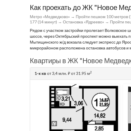
Как проехать до ЖК "Новое Ме
Метро «Медведково» → Пройти пешком 100 метров (1
177 (14 минут) → Остановка «Ядреево» → Пройти пе
Рядом с участком застройки пролегает Волковское ш
шоссе, через Октябрьский проспект можно выехать п
Мытищинского ж/д вокзала следует экспресс до Яросл
микрорайоном расположена остановка автобусов и м
Квартиры в ЖК "Новое Медведк
2
1-к кв
от 3,4 млн.
от 31.95 м
⃏