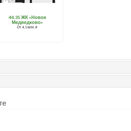
44.35 ЖК «Новое
Медведково»
От
4,1 млн.
⃏
те