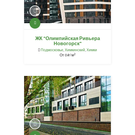
ЖК "Олимпийская Ривьера
Новогорск"
Подмосковье
,
Химкинский
,
Химки
2
От
0
/ м
⃏