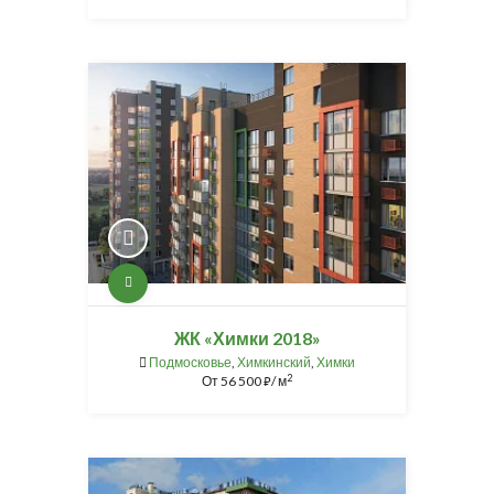
ЖК «Химки 2018»
Подмосковье
,
Химкинский
,
Химки
2
От
56 500
/ м
⃏