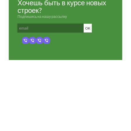
Хочешь быть в курсе новых
строек?
Подпишись на нашу рассылку
Разработка и продвижение -
SeoZom
© 2026 novostroyrf.ru - Новостройки.
Любая информация, представленная на сайте, носит информационный
характер и не является публичной офертой, не является приглашением
делать оферты и не содержит существенных условий сделок,
заключаемых застройщиком. Описание объекта строительства и
инфраструктуры, представленное на сайте, является концепцией и
носит информационный характер. Раскрытие информации
застройщиком (в том числе размещение проектных деклараций и иных
обязательных документов) в соответствии со статьей 3.1. Федерального
закона от 30.12.2004 № 214-фз «об участии в долевом строительстве
многоквартирных домов и иных объектов недвижимости и о внесении
изменений в некоторые законодательные акты Российской Федерации»