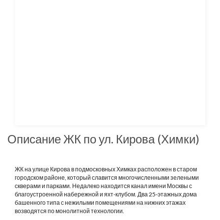
Описание ЖК по ул. Кирова (Химки)
ЖК на улице Кирова в подмосковных Химках расположен в старом
городском районе, который славится многочисленными зелеными
скверами и парками. Недалеко находится канал имени Москвы с
благоустроенной набережной и яхт-клубом. Два 25-этажных дома
башенного типа с нежилыми помещениями на нижних этажах
возводятся по монолитной технологии.