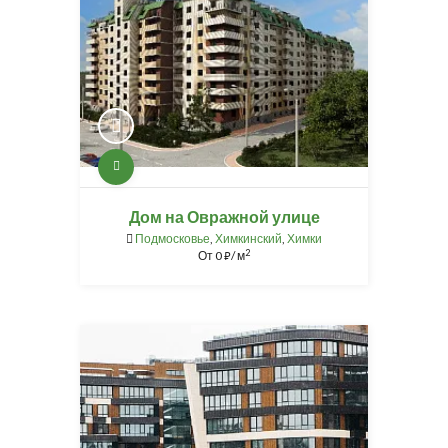
Дом на Овражной улице
Подмосковье
,
Химкинский
,
Химки
2
От
0
/ м
⃏