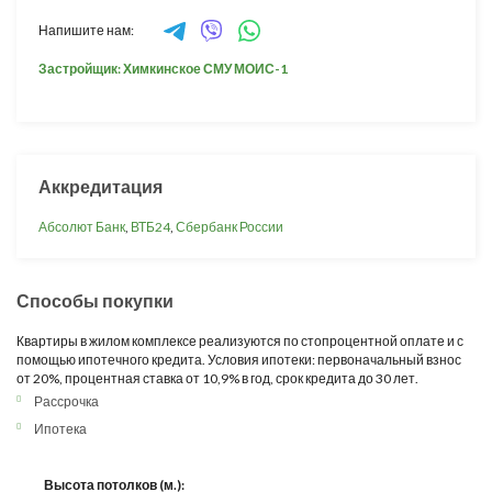
Напишите нам:
Застройщик: Химкинское СМУ МОИС-1
Аккредитация
Абсолют Банк
,
ВТБ24
,
Сбербанк России
Способы покупки
Квартиры в жилом комплексе реализуются по стопроцентной оплате и с
помощью ипотечного кредита. Условия ипотеки: первоначальный взнос
от 20%, процентная ставка от 10,9% в год, срок кредита до 30 лет.
Рассрочка
Ипотека
Высота потолков (м.):