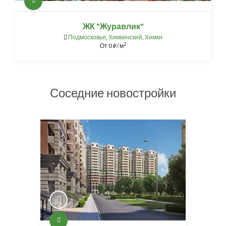
ЖК "Журавлик"
Подмосковье
,
Химкинский
,
Химки
2
От
0
/ м
⃏
Соседние новостройки