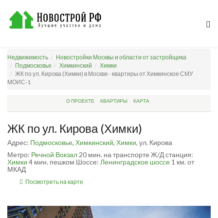
Недвижимость
Новостройки Москвы и области от застройщика
Подмосковье
Химкинский
Химки
ЖК по ул. Кирова (Химки) в Москве - квартиры от Химкинское СМУ
МОИС-1
О ПРОЕКТЕ
КВАРТИРЫ
КАРТА
ЖК по ул. Кирова (Химки)
Адрес:
Подмосковье
,
Химкинский
,
Химки
, ул. Кирова
Метро:
Речной Вокзал
20 мин. на транспорте
Ж/Д станция:
Химки
4 мин. пешком
Шоссе:
Ленинградское шоссе
1 км. от
МКАД
Посмотреть на карте