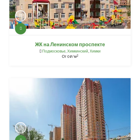
ЖК на Ленинском проспекте
Подмосковье
,
Химкинский
,
Химки
2
От
0
/ м
⃏