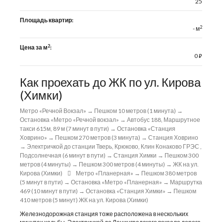
25
Площадь квартир:
2
- м
2
Цена за м
:
0
⃏
Как проехать до ЖК по ул. Кирова
(Химки)
Метро «Речной Вокзал» → Пешком 10 метров (1 минута) →
Остановка «Метро «Речной вокзал» → Автобус 188, Маршрутное
такси 615м, 89 м (7 минут в пути) → Остановка «Станция
Ховрино» → Пешком 270 метров (3 минута) → Станция Ховрино
→ Электричкой до станции Тверь, Крюково, Клин Конаково ГРЭС ,
Подсолнечная (6 минут в пути) → Станция Химки → Пешком 300
метров (4 минуты) → Пешком 300 метров (4 минуты) → ЖК на ул.
Кирова (Химки)
Метро «Планерная» → Пешком 380 метров
(5 минут в пути) → Остановка «Метро «Планерная» → Маршрутка
469 (10 минут в пути) → Остановка «Станция Химки» → Пешком
410 метров (5 минут) ЖК на ул. Кирова (Химки)
Железнодорожная станция тоже расположена в нескольких