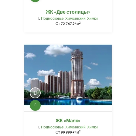
ЖК «Две столицы»
Подмосковье
,
Химкинский
,
Химки
2
От
72 767
/ м
⃏
ЖК «Маяк»
Подмосковье
,
Химкинский
,
Химки
2
От
99 999
/ м
⃏