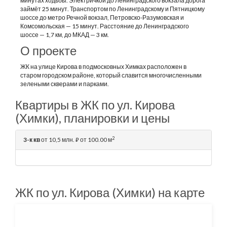
минутах ходьбы. Электричкой до Ленинградского вокзала дорога
займёт 25 минут. Транспортом по Ленинградскому и Пятницкому
шоссе до метро Речной вокзал, Петровско-Разумовская и
Комсомольская — 15 минут. Расстояние до Ленинградского
шоссе — 1,7 км, до МКАД — 3 км.
О проекте
ЖК на улице Кирова в подмосковных Химках расположен в
старом городском районе, который славится многочисленными
зелеными скверами и парками.
Квартиры в ЖК по ул. Кирова
(Химки), планировки и цены
2
3-к кв
от 10,5 млн.
от 100.00 м
⃏
ЖК по ул. Кирова (Химки) на карте