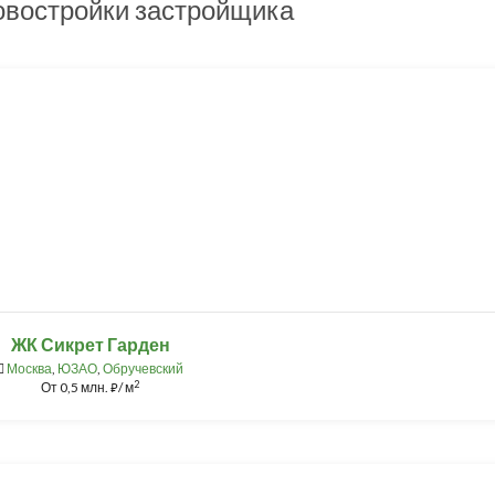
овостройки застройщика
ЖК Сикрет Гарден
Москва
,
ЮЗАО
,
Обручевский
2
От
0,5 млн.
/ м
⃏