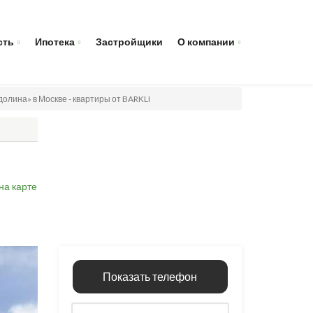
сть
Ипотека
Застройщики
О компании
олина» в Москве - квартиры от BARKLI
на карте
Показать телефон