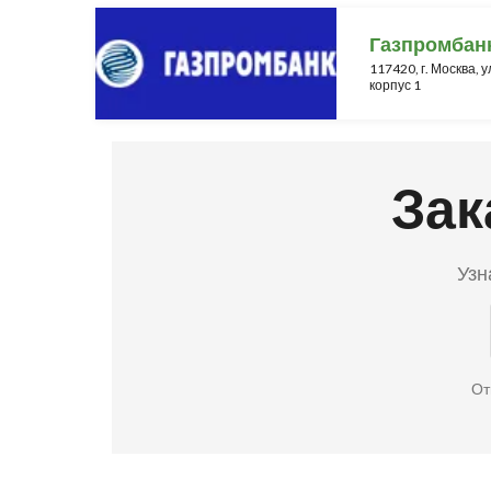
Газпромбан
117420, г. Москва, у
корпус 1
Зак
Узн
От