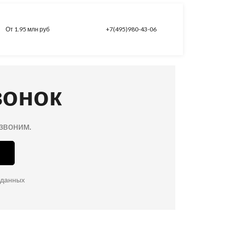
От 1.95 млн руб
+7(495)980-43-06
вонок
езвоним.
 данных