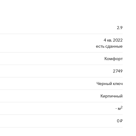
2.9
4 кв. 2022
есть сданные
Комфорт
2749
Черный ключ
Кирпичный
2
- м
0
⃏