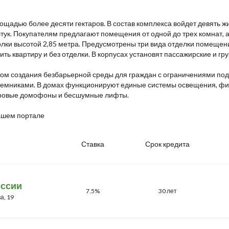
лощадью более десяти гектаров. В состав комплекса войдет девять 
ук. Покупателям предлагают помещения от одной до трех комнат, а 
толки высотой 2,85 метра. Предусмотрены три вида отделки помеще
ить квартиру и без отделки. В корпусах установят пассажирские и г
том создания безбарьерной среды для граждан с ограничениями под
емниками. В домах функционируют единые системы освещения, фи
ифровые домофоны и бесшумные лифты.
ашем портале
Ставка
Срок кредита
оссии
7.5%
30 лет
а, 19