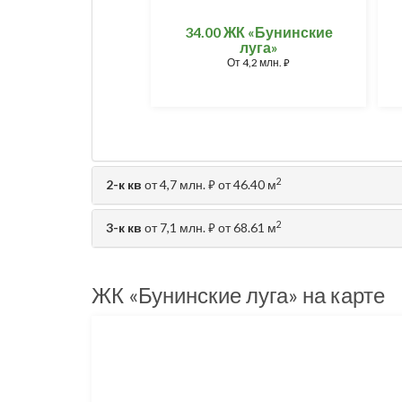
34.00 ЖК «Бунинские
луга»
От
4,2 млн.
⃏
2
2-к кв
от 4,7 млн.
от 46.40 м
⃏
2
3-к кв
от 7,1 млн.
от 68.61 м
⃏
ЖК «Бунинские луга» на карте