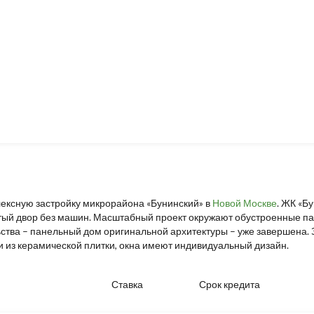
лексную застройку микрорайона «Бунинский» в
Новой Москве
. ЖК «Б
ытый двор без машин. Масштабный проект окружают обустроенные па
ьства – панельный дом оригинальной архитектуры – уже завершена. З
 из керамической плитки, окна имеют индивидуальный дизайн.
Ставка
Срок кредита