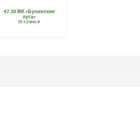
47.28 ЖК «Бунинские
луга»
От
5,2 млн.
⃏