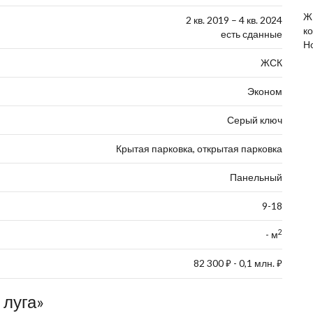
Ж
2 кв. 2019 – 4 кв. 2024
к
есть сданные
Н
ЖСК
Эконом
Серый ключ
Крытая парковка, открытая парковка
Панельный
9-18
2
- м
82 300
- 0,1 млн.
⃏
⃏
 луга»