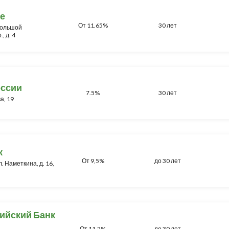
е
От 11.65%
30 лет
 Большой
, д. 4
оссии
7.5%
30 лет
а, 19
к
От 9,5%
до 30 лет
л. Наметкина, д. 16,
ийский Банк
От 11.2%
до 30 лет