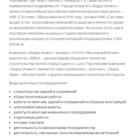
«премиум», «де-люкс» «бизнес», «комфорт», а также объекты
коммерческой недвижимости. Учредителем АО «Лидер-Инвест»
является крупнейшая российская публичная финансовая группа —
АФК «Система». Образованная в 1993 году, сегодня АФК «Система»
входит в топ-10 российских компаний по выручке и является одним
из крупнейших публичных холдингов в мире. На начало 2016 года в
портфеле компании на разных стадиях проектирования и
реализации находится 28 проектов общей площадью более 1 000
000 кв. м.
Компания «Лидер-Инвест» владеет 75% АО «Московский бизнес-
инкубатор» (МБИ) — данная фирма управляет проектом
строительства бизнес-парка Nagatino i-Land. Партнерами компании
«Лидер-Инвест» являются «Капстройпроект», «Бэсткон», «Терра
Аури», «Москапстрой» и другие организации строительной отрасли.
Виды деятельности предприятия
строительство зданий и сооружений
общестроительные работы
работы по монтажу зданий и сооружений из сборных конструкций
электромонтажные работы
работы по монтажу инженерного оборудования
отделочные работы
оптовая торговля
деятельность по финансовому посредничеству
деятельность, связанная с использованием вычислительной