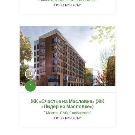
2
От
0,1 млн.
/ м
⃏
ЖК «Счастье на Масловке» (ЖК
«Лидер на Масловке»)
Москва
,
САО
,
Савёловский
2
От
0,2 млн.
/ м
⃏