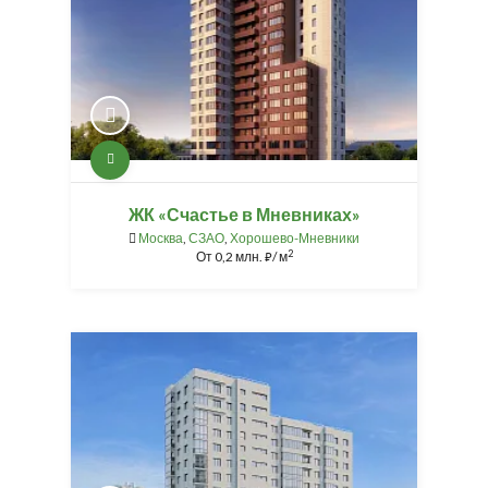
ЖК «Счастье в Мневниках»
Москва
,
СЗАО
,
Хорошево-Мневники
2
От
0,2 млн.
/ м
⃏