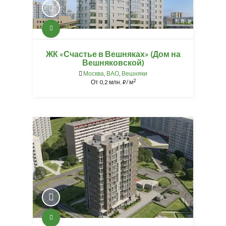
ЖК «Счастье в Вешняках» (Дом на
Вешняковской)
Москва
,
ВАО
,
Вешняки
2
От
0,2 млн.
/ м
⃏