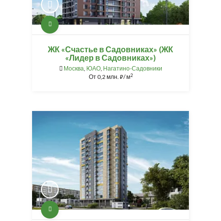
ЖК «Счастье в Садовниках» (ЖК
«Лидер в Садовниках»)
Москва
,
ЮАО
,
Нагатино-Садовники
2
От
0,2 млн.
/ м
⃏