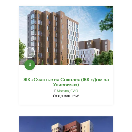
ЖК «Счастье на Соколе» (ЖК «Дом на
Усиевича»)
Москва
,
САО
2
От
0,3 млн.
/ м
⃏