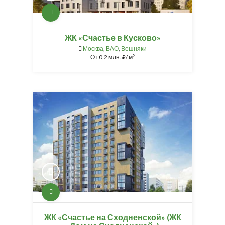
ЖК «Счастье в Кусково»
Москва
,
ВАО
,
Вешняки
2
От
0,2 млн.
/ м
⃏
ЖК «Счастье на Сходненской» (ЖК