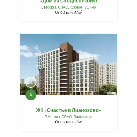
«Дом на Сходненской»)
Москва
,
СЗАО
,
Южное Тушино
2
От
0,2 млн.
/ м
⃏
ЖК «Счастье в Лианозово»
Москва
,
СВАО
,
Лианозово
2
От
0,2 млн.
/ м
⃏