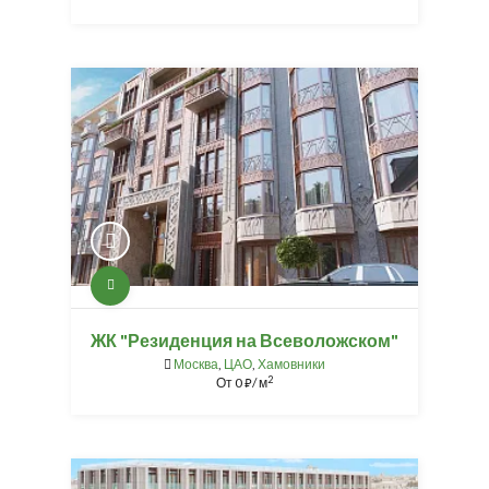
ЖК "Резиденция на Всеволожском"
Москва
,
ЦАО
,
Хамовники
2
От
0
/ м
⃏