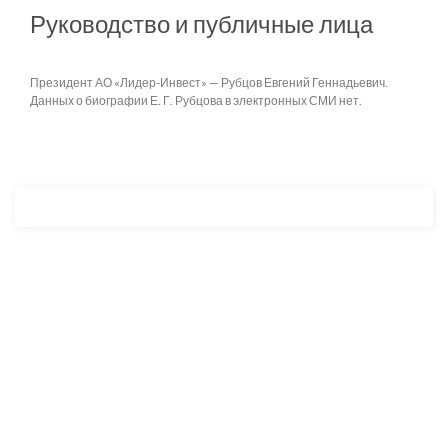
Руководство и публичные лица
Президент АО «Лидер-Инвест» — Рубцов Евгений Геннадьевич.
Данных о биографии Е. Г. Рубцова в электронных СМИ нет.
Разработка и продвижение -
SeoZom
© 2026 novostroyrf.ru - Новостройки.
Любая информация, представленная на сайте, носит информационный
характер и не является публичной офертой, не является приглашением
делать оферты и не содержит существенных условий сделок,
заключаемых застройщиком. Описание объекта строительства и
инфраструктуры, представленное на сайте, является концепцией и
носит информационный характер. Раскрытие информации
застройщиком (в том числе размещение проектных деклараций и иных
обязательных документов) в соответствии со статьей 3.1. Федерального