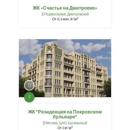
ЖК «Счастье на Дмитровке»
Подмосковье
,
Дмитровский
2
От
0,1 млн.
/ м
⃏
ЖК "Резиденция на Покровском
бульваре"
Москва
,
ЦАО
,
Басманный
2
От
0
/ м
⃏