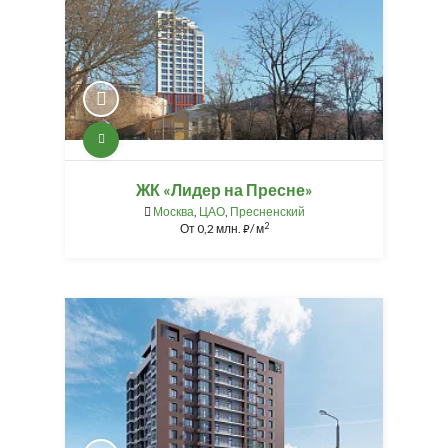
ЖК «Лидер на Пресне»
Москва
,
ЦАО
,
Пресненский
2
От
0,2 млн.
/ м
⃏