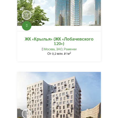
ЖК «Крылья» (ЖК «Лобачевского
120»)
Москва
,
ЗАО
,
Раменки
2
От
0,2 млн.
/ м
⃏