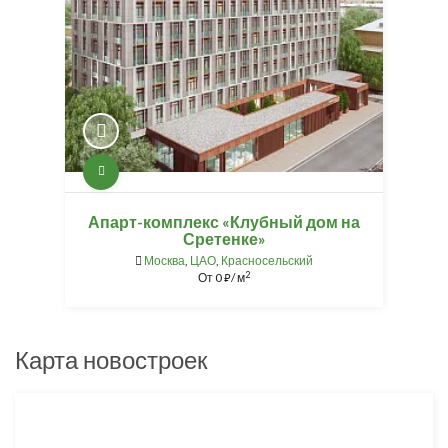
Апарт-комплекс «Клубный дом на
Сретенке»
Москва
,
ЦАО
,
Красносельский
2
От
0
/ м
⃏
Карта новостроек