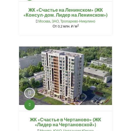
ЖК «Счастье на Ленинском» (ЖК
«Консул-дом. Лидер на Ленинском»)
Москва
,
ЗАО
,
Тропарево-Никулино
2
От
0,2 млн.
/ м
⃏
ЖК «Счастье в Чертаново» (ЖК
«Лидер на Чертановской»)
Москва
,
ЮАО
,
Чертаново Южное