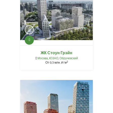
ЖК Стоун Грэйн
Москва
,
ЮЗАО
,
Обручевский
2
От
0,5 млн.
/ м
⃏