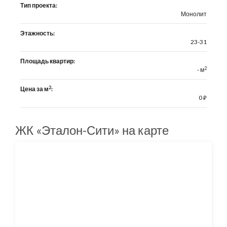
Тип проекта:
Монолит
Этажность:
23-31
Площадь квартир:
2
- м
2
Цена за м
:
0
⃏
ЖК «Эталон-Сити» на карте