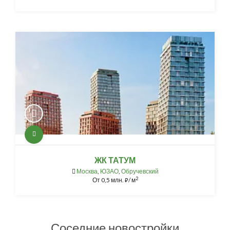
ЖК ТАТУМ
Москва
,
ЮЗАО
,
Обручевский
2
От
0,5 млн.
/ м
⃏
Соседние новостройки