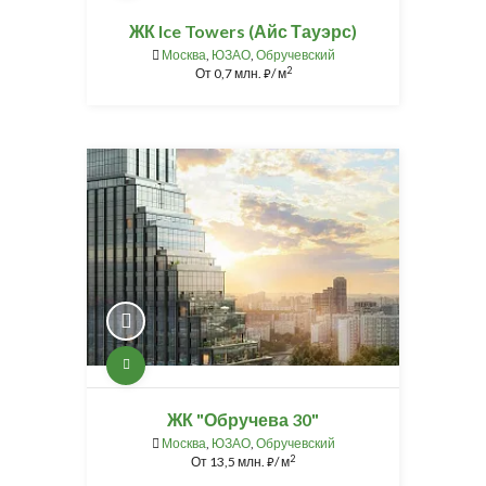
ЖК Ice Towers (Айс Тауэрс)
Москва
,
ЮЗАО
,
Обручевский
2
От
0,7 млн.
/ м
⃏
ЖК "Обручева 30"
Москва
,
ЮЗАО
,
Обручевский
2
От
13,5 млн.
/ м
⃏