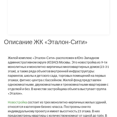
Описание ЖК «Эталон-Сити»
Жилой комплекс «Эталон-Сити» расположен в Юго-Западном
административном округе (ЮЗАО) Москвы. Это новостройка из 9-ти
монолитных и монолитно-кирпичных многоквартирных домов (23-31
этаж), а также ряда объектов внутренней инфраструктуры:
паркингов, школы и детского сада, торговых помещений на первых
этажах, фитнес-центра с бассейном. Жилой фонд представлен
однокомнатными, двухкомнатными и трехкомнатными квартирами с
отделкой и без. В качестве застройщика объекта выступает группа
«Эталон».
Новостройка
состоит из трех монолитно-кирпичных жилых зданий,
относятся к категории бизнес-класса. Построены они по
индивидуальному проекту и имеют высотность 23 этажа. В них
предусмотрены квартиры с количеством комнат от одной до трёх. В