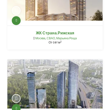
ЖК Страна.Рижская
Москва
,
СВАО
,
Марьина Роща
2
От
0
/ м
⃏