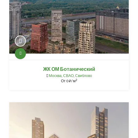
ЖК ОМ Ботанический
Москва
,
СВАО
,
Свиблово
2
От
0
/ м
⃏