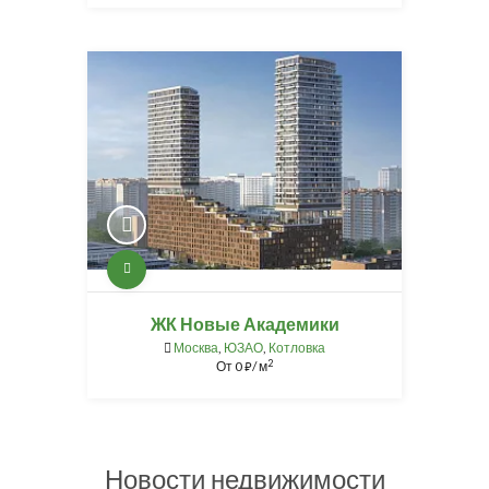
ЖК Новые Академики
Москва
,
ЮЗАО
,
Котловка
2
От
0
/ м
⃏
Новости недвижимости