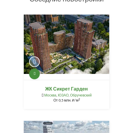
ЖК Сикрет Гарден
Москва
,
ЮЗАО
,
Обручевский
2
От
0,5 млн.
/ м
⃏