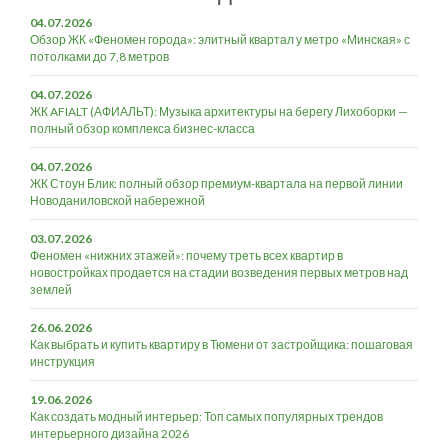
04.07.2026
Обзор ЖК «Феномен города»: элитный квартал у метро «Минская» с
потолками до 7,8 метров
04.07.2026
ЖК AFIALT (АФИАЛЬТ): Музыка архитектуры на берегу Лихоборки —
полный обзор комплекса бизнес-класса
04.07.2026
ЖК Стоун Блик: полный обзор премиум-квартала на первой линии
Новоданиловской набережной
03.07.2026
Феномен «нижних этажей»: почему треть всех квартир в
новостройках продается на стадии возведения первых метров над
землей
26.06.2026
Как выбрать и купить квартиру в Тюмени от застройщика: пошаговая
инструкция
19.06.2026
Как создать модный интерьер: Топ самых популярных трендов
интерьерного дизайна 2026