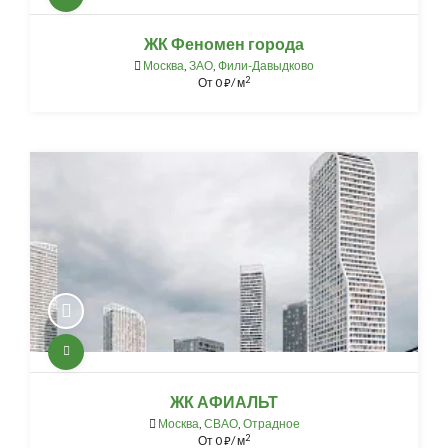
ЖК Феномен города
Москва
,
ЗАО
,
Фили-Давыдково
2
От
0
/ м
⃏
ЖК АФИАЛЬТ
Москва
,
СВАО
,
Отрадное
2
От
0
/ м
⃏