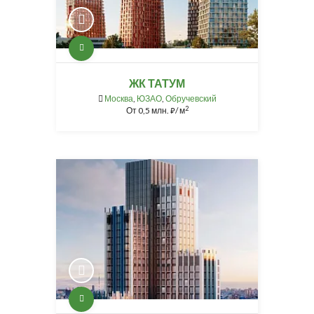
ЖК ТАТУМ
Москва
,
ЮЗАО
,
Обручевский
2
От
0,5 млн.
/ м
⃏