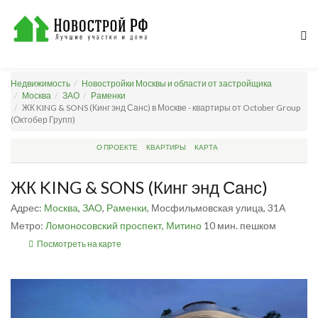
Недвижимость
Новостройки Москвы и области от застройщика
Москва
ЗАО
Раменки
ЖК KING & SONS (Кинг энд Санс) в Москве - квартиры от October Group
(Октобер Групп)
О ПРОЕКТЕ
КВАРТИРЫ
КАРТА
ЖК KING & SONS (Кинг энд Санс)
Адрес:
Москва
,
ЗАО
,
Раменки
, Мосфильмовская улица, 31А
Метро:
Ломоносовский проспект,
Митино
10 мин. пешком
Посмотреть на карте