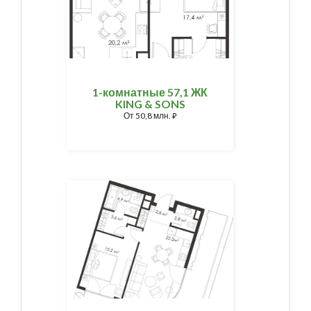
1-комнатные 57,1 ЖК
KING & SONS
От
50,8 млн.
⃏