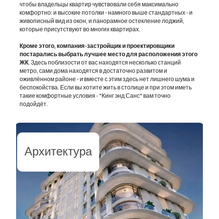
чтобы владельцы квартир чувствовали себя максимально
комфортно: и высокие потолки - намного выше стандартных - и
живописный вид из окон, и панорамное остекление лоджий,
которые присутствуют во многих квартирах.
Кроме этого, компания-застройщик и проектировщики
постарались выбрать лучшее место для расположения этого
ЖК
. Здесь поблизости от вас находятся несколько станций
метро, сами дома находятся в достаточно развитом и
оживлённом районе - и вместе с этим здесь нет лишнего шума и
беспокойства. Если вы хотите жить в столице и при этом иметь
такие комфортные условия - "Кинг энд Санс" вам точно
подойдёт.
Архитектура