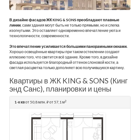
В дизайне фасадов ЖК KING & SONS
преобладают плавные
линии
, сами здания могут быть не только прямыми, но и слегка
изогнутыми. Это оставляет одновременно впечатление уюта и
технологичности, современности.
Это впечатление усиливается большими панорамными окнами.
Хорошо освещённые квартиры при таком остеклении создают
иллюзию того, что светится всё здание. Кроме того, в дизайне
фасада используется благородный оттенок слоновой кости, а
светлая расцветка только дополняет всю получившуюся картину.
Квартиры в ЖК KING & SONS (Кинг
энд Санс), планировки и цены
2
1-к кв
от 50,8 млн.
от 57,1 м
⃏