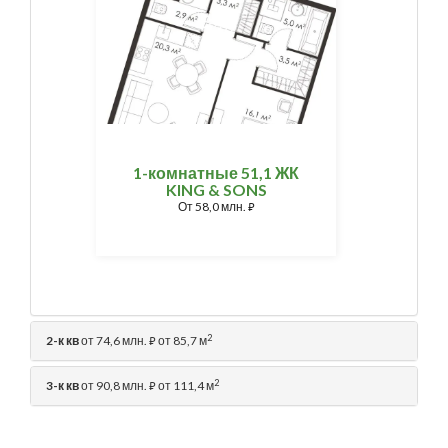
1-комнатные 51,1 ЖК
KING & SONS
От
58,0 млн.
⃏
2
2-к кв
от 74,6 млн.
от 85,7 м
⃏
2
3-к кв
от 90,8 млн.
от 111,4 м
⃏