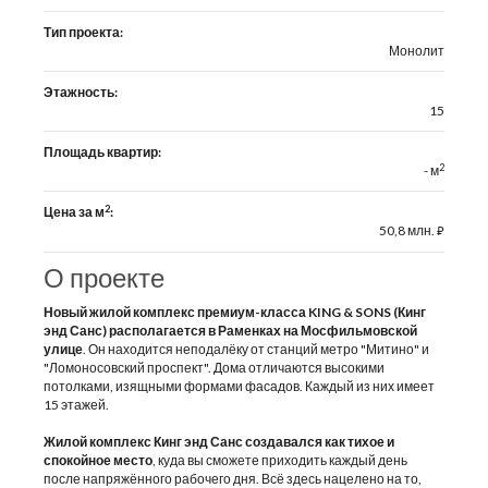
Тип проекта:
Монолит
Этажность:
15
Площадь квартир:
2
- м
2
Цена за м
:
50,8 млн.
⃏
О проекте
Новый жилой комплекс премиум-класса KING & SONS (Кинг
энд Санс) располагается в Раменках на Мосфильмовской
улице
. Он находится неподалёку от станций метро "Митино" и
"Ломоносовский проспект". Дома отличаются высокими
потолками, изящными формами фасадов. Каждый из них имеет
15 этажей.
Жилой комплекс Кинг энд Санс создавался как тихое и
спокойное место
, куда вы сможете приходить каждый день
после напряжённого рабочего дня. Всё здесь нацелено на то,