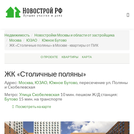
Недвижимость
Новостройки Москвы и области от застройщика
Москва
ЮЗАО
Южное Бутово
ЖК «Столичные поляны» в Москве - квартиры от ПИК
О ПРОЕКТЕ
КВАРТИРЫ
КАРТА
ЖК «Столичные поляны»
Адрес:
Москва
,
ЮЗАО
,
Южное Бутово
, пересечение ул. Поляны
и Скобелевская
Метро:
Улица Скобелевская
10 мин. пешком
Ж/Д станция:
Бутово
15 мин. на транспорте
Посмотреть на карте