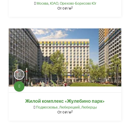
Москва
,
ЮАО
,
Орехово-Борисово Юг
2
От
0
/ м
⃏
Жилой комплекс «Жулебино парк»
Подмосковье
,
Люберецкий
,
Люберцы
2
От
0
/ м
⃏