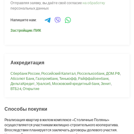
Отправляя заявку, вы даёте своё согласие
на обработку
персональных данных
Напишите нам:
Застройщик: ПИК
Аккредитация
Сбербанк России
,
Российский Капитал
,
Россельхозбанк
,
ДОМ.РФ
,
Абсолют Банк
,
Газпромбанк
,
Тинькофф
,
Райффайзенбанк
,
ДельтаКредит
,
Уралсиб
,
Московский кредитный банк
,
Зенит
,
ВТБ24
,
Открытие
Способы покупки
Реализация квартир в жилом комплексе «Столичные Поляны»
осуществляется участникам жилищно-строительного кооператива.
Впоследствии планируется заключать договоры долевого участия.