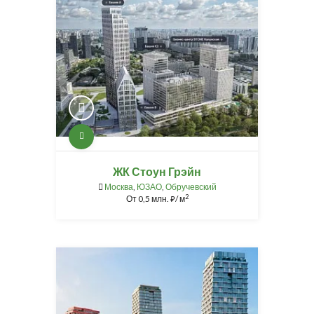
ЖК Стоун Грэйн
Москва
,
ЮЗАО
,
Обручевский
2
От
0,5 млн.
/ м
⃏