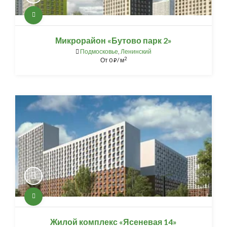
Микрорайон «Бутово парк 2»
Подмосковье
,
Ленинский
2
От
0
/ м
⃏
Жилой комплекс «Ясеневая 14»