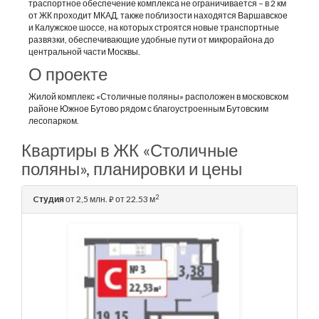
траспортное обеспечение комплекса не ограничивается – в 2 км
от ЖК проходит МКАД, также поблизости находятся Варшавское
и Калужское шоссе, на которых строятся новые транспортные
развязки, обеспечивающие удобные пути от микрорайона до
центральной части Москвы.
О проекте
Жилой комплекс «Столичные поляны» расположен в московском
районе Южное Бутово рядом с благоустроенным Бутовским
лесопарком.
Квартиры в ЖК «Столичные
поляны», планировки и цены
2
Cтудия
от 2,5 млн.
от 22.53 м
⃏