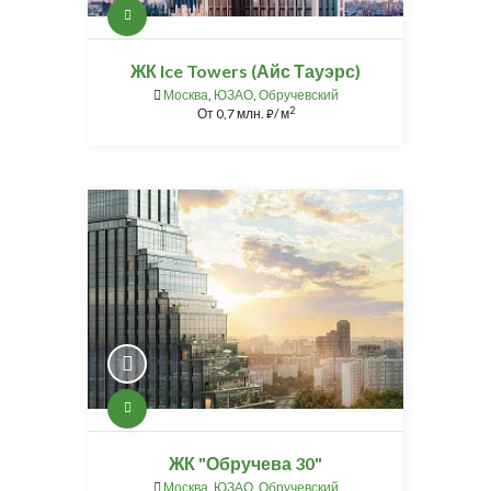
ЖК Ice Towers (Айс Тауэрс)
Москва
,
ЮЗАО
,
Обручевский
2
От
0,7 млн.
/ м
⃏
ЖК "Обручева 30"
Москва
,
ЮЗАО
,
Обручевский