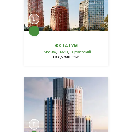
ЖК ТАТУМ
Москва
,
ЮЗАО
,
Обручевский
2
От
0,5 млн.
/ м
⃏