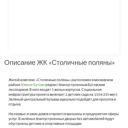
Описание ЖК «Столичные поляны»
Жилой комплекс «Столичные поляны» расположен в московском
районе
Южное Бутово
рядом с благоустроенным Бутовским
лесопарком. В него входят 5 жилых корпусов. Социальная
инфраструктура проекта включает 2 детских сада на 150 и 235 мест.
Зелёный центральный бульвар идеально подойдёт для прогулок и
отдыха.
На первых этажах домов откроются магазины и предприятия сферы
услуг. В зелёных благоустроенных дворах без автомобилей будут
обустроены детские и спортивные площадки.