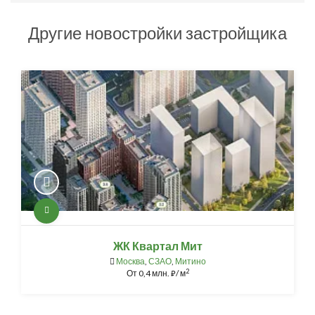
Другие новостройки застройщика
ЖК Квартал Мит
Москва
,
СЗАО
,
Митино
2
От
0,4 млн.
/ м
⃏