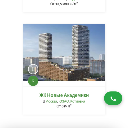
2
От
13,5 млн.
/ м
⃏
ЖК Новые Академики
Москва
,
ЮЗАО
,
Котловка
2
От
0
/ м
⃏