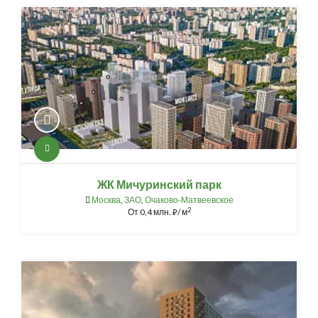
ЖК Мичуринский парк
Москва
,
ЗАО
,
Очаково-Матвеевское
2
От
0,4 млн.
/ м
⃏