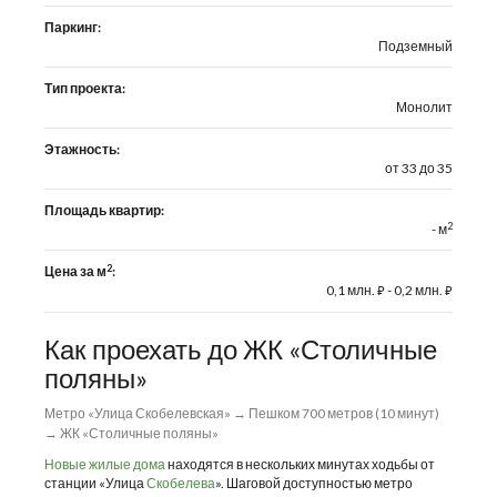
Паркинг:
Подземный
Тип проекта:
Монолит
Этажность:
от 33 до 35
Площадь квартир:
2
- м
2
Цена за м
:
0,1 млн.
- 0,2 млн.
⃏
⃏
Как проехать до ЖК «Столичные
поляны»
Метро «Улица Скобелевская» → Пешком 700 метров (10 минут)
→ ЖК «Столичные поляны»
Новые жилые дома
находятся в нескольких минутах ходьбы от
станции «Улица
Скобелева
». Шаговой доступностью метро