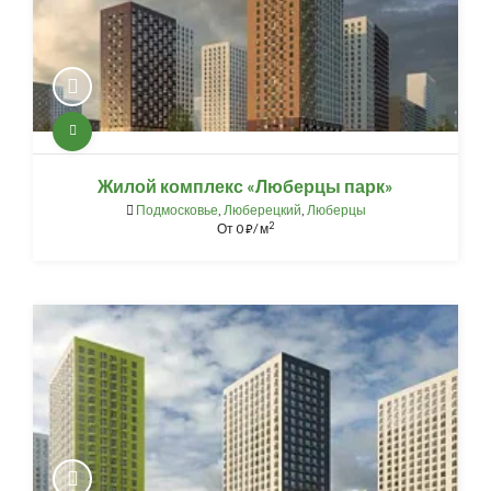
Жилой комплекс «Люберцы парк»
Подмосковье
,
Люберецкий
,
Люберцы
2
От
0
/ м
⃏