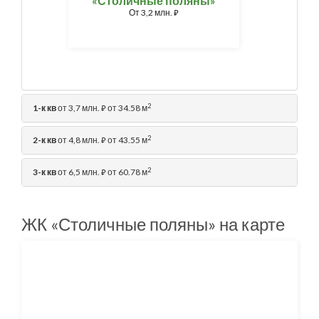
«Столичные поляны»
От
3,2 млн.
⃏
2
1-к кв
от 3,7 млн.
от 34.58 м
⃏
2
2-к кв
от 4,8 млн.
от 43.55 м
⃏
2
3-к кв
от 6,5 млн.
от 60.78 м
⃏
ЖК «Столичные поляны» на карте