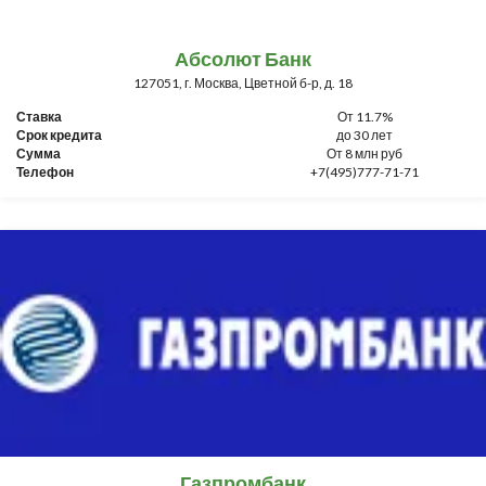
Абсолют Банк
127051, г. Москва, Цветной б-р, д. 18
Ставка
От 11.7%
Срок кредита
до 30 лет
Сумма
От 8 млн руб
Телефон
+7(495)777-71-71
Газпромбанк