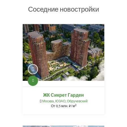
Соседние новостройки
ЖК Сикрет Гарден
Москва
,
ЮЗАО
,
Обручевский
2
От
0,5 млн.
/ м
⃏