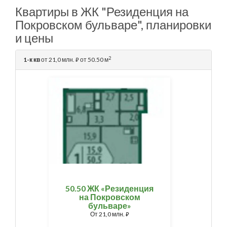
Квартиры в ЖК "Резиденция на
Покровском бульваре", планировки
и цены
2
1-к кв
от 21,0 млн.
от 50.50 м
⃏
50.50 ЖК «Резиденция
на Покровском
бульваре»
От
21,0 млн.
⃏