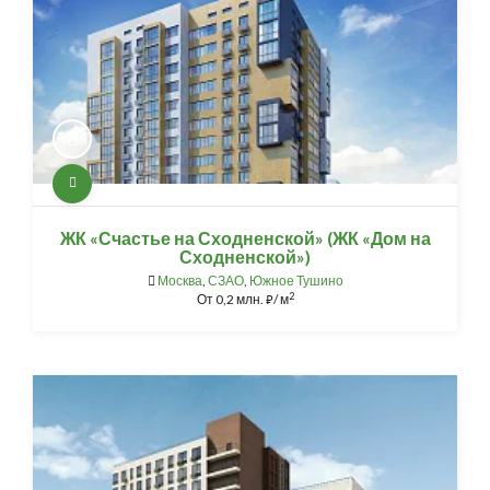
ЖК «Счастье на Сходненской» (ЖК «Дом на
Сходненской»)
Москва
,
СЗАО
,
Южное Тушино
2
От
0,2 млн.
/ м
⃏