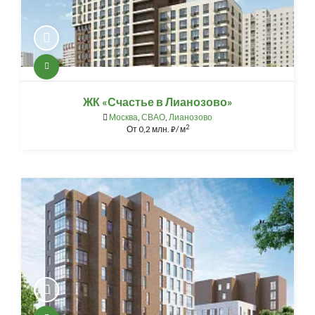
ЖК «Счастье в Лианозово»
Москва
,
СВАО
,
Лианозово
2
От
0,2 млн.
/ м
⃏