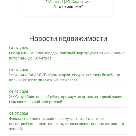
Москва
,
ЦАО
,
Хамовники
2
От
49,8 млн.
/ м
⃏
Новости недвижимости
04.07.2026
Обзор ЖК «Феномен города»: элитный квартал у метро «Минская» с
потолками до 7,8 метров
04.07.2026
ЖК AFIALT (АФИАЛЬТ): Музыка архитектуры на берегу Лихоборки —
полный обзор комплекса бизнес-класса
04.07.2026
ЖК Стоун Блик: полный обзор премиум-квартала на первой линии
Новоданиловской набережной
03.07.2026
Феномен «нижних этажей»: почему треть всех квартир в
новостройках продается на стадии возведения первых метров над
землей