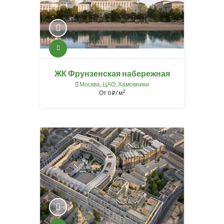
ЖК Фрунзенская набережная
Москва
,
ЦАО
,
Хамовники
2
От
0
/ м
⃏