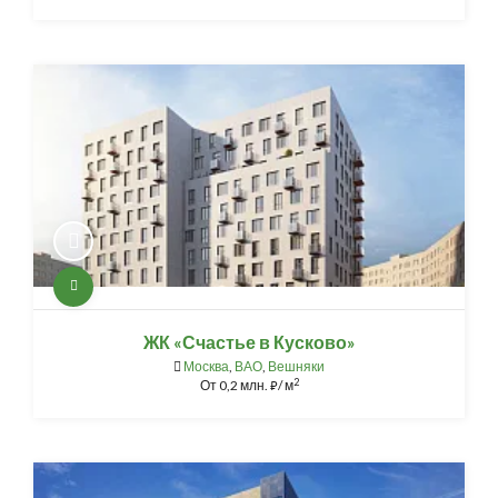
ЖК «Счастье в Кусково»
Москва
,
ВАО
,
Вешняки
2
От
0,2 млн.
/ м
⃏