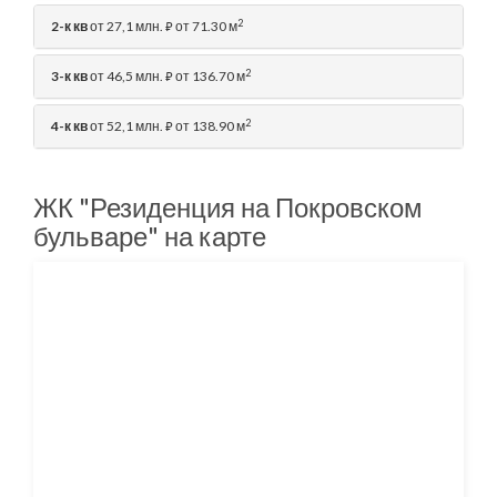
2
2-к кв
от 27,1 млн.
от 71.30 м
⃏
2
3-к кв
от 46,5 млн.
от 136.70 м
⃏
2
4-к кв
от 52,1 млн.
от 138.90 м
⃏
ЖК "Резиденция на Покровском
бульваре" на карте