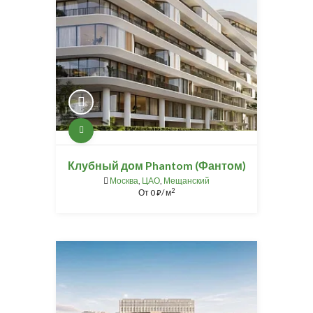
Клубный дом Phantom (Фантом)
Москва
,
ЦАО
,
Мещанский
2
От
0
/ м
⃏