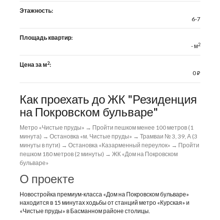
Этажность:
6-7
Площадь квартир:
2
- м
2
Цена за м
:
0
⃏
Как проехать до ЖК "Резиденция
на Покровском бульваре"
Метро «Чистые пруды» → Пройти пешком менее 100 метров (1
минута) → Остановка «м. Чистые пруды» → Трамваи № 3, 39, А (3
минуты в пути) → Остановка «Казарменный переулок» → Пройти
пешком 180 метров (2 минуты) → ЖК «Дом на Покровском
бульваре»
О проекте
Новостройка премиум-класса «Дом на Покровском бульваре»
находится в 15 минутах ходьбы от станций метро «Курская» и
«Чистые пруды» в Басманном районе столицы.