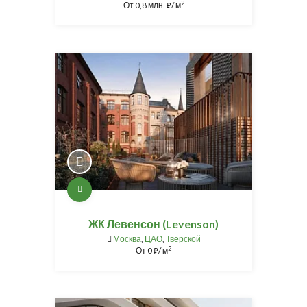
2
От
0,8 млн.
/ м
⃏
ЖК Левенсон (Levenson)
Москва
,
ЦАО
,
Тверской
2
От
0
/ м
⃏