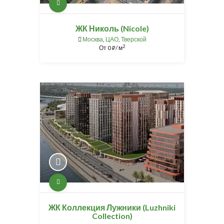
ЖК Николь (Nicole)
Москва
,
ЦАО
,
Тверской
2
От
0
/ м
⃏
ЖК Коллекция Лужники (Luzhniki
Collection)