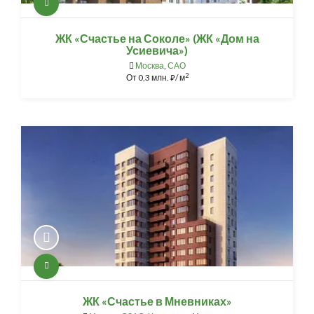
ЖК «Счастье на Соколе» (ЖК «Дом на
Усиевича»)
Москва
,
САО
2
От
0,3 млн.
/ м
⃏
ЖК «Счастье в Мневниках»