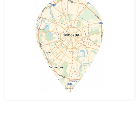
Разработка и продвижение -
SeoZom
© 2026 novostroyrf.ru - Новостройки.
Любая информация, представленная на сайте, носит информационный
характер и не является публичной офертой, не является приглашением
делать оферты и не содержит существенных условий сделок,