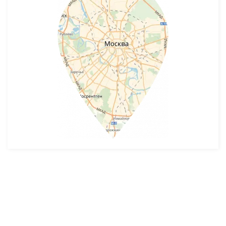
Разработка и продвижение -
SeoZom
© 2026 novostroyrf.ru - Новостройки.
Любая информация, представленная на сайте, носит информационный
характер и не является публичной офертой, не является приглашением
делать оферты и не содержит существенных условий сделок,
заключаемых застройщиком. Описание объекта строительства и