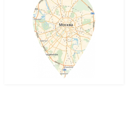
Разработка и продвижение -
SeoZom
© 2026 novostroyrf.ru - Новостройки.
Любая информация, представленная на сайте, носит информационный
характер и не является публичной офертой, не является приглашением
делать оферты и не содержит существенных условий сделок,
заключаемых застройщиком. Описание объекта строительства и