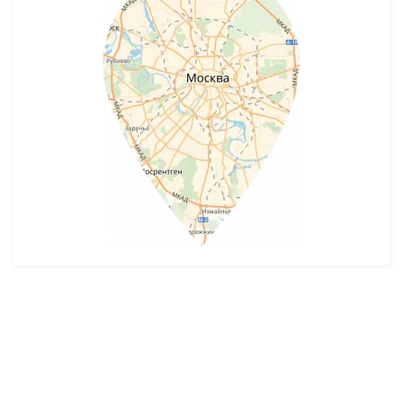
Разработка и продвижение -
SeoZom
© 2026 novostroyrf.ru - Новостройки.
Любая информация, представленная на сайте, носит информационный
характер и не является публичной офертой, не является приглашением
делать оферты и не содержит существенных условий сделок,
заключаемых застройщиком. Описание объекта строительства и