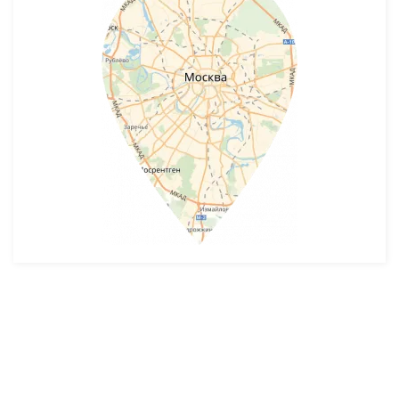
Разработка и продвижение -
SeoZom
© 2026 novostroyrf.ru - Новостройки.
Любая информация, представленная на сайте, носит информационный
характер и не является публичной офертой, не является приглашением
делать оферты и не содержит существенных условий сделок,
заключаемых застройщиком. Описание объекта строительства и