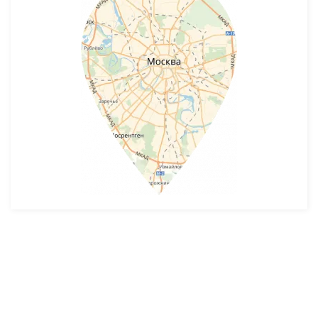
Разработка и продвижение -
SeoZom
© 2026 novostroyrf.ru - Новостройки.
Любая информация, представленная на сайте, носит информационный
характер и не является публичной офертой, не является приглашением
делать оферты и не содержит существенных условий сделок,
заключаемых застройщиком. Описание объекта строительства и