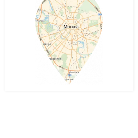
Разработка и продвижение -
SeoZom
© 2026 novostroyrf.ru - Новостройки.
Любая информация, представленная на сайте, носит информационный
характер и не является публичной офертой, не является приглашением
делать оферты и не содержит существенных условий сделок,
заключаемых застройщиком. Описание объекта строительства и