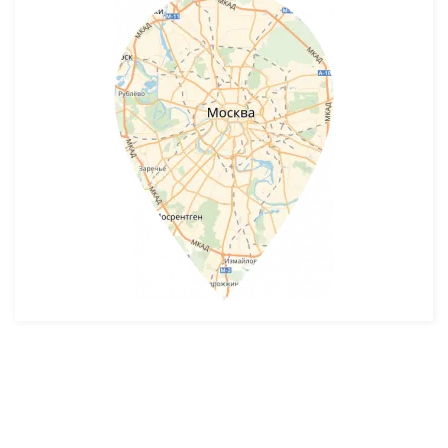
Разработка и продвижение -
SeoZom
© 2026 novostroyrf.ru - Новостройки.
Любая информация, представленная на сайте, носит информационный
характер и не является публичной офертой, не является приглашением
делать оферты и не содержит существенных условий сделок,