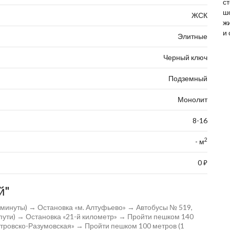
ст
ш
ЖСК
ж
и
Элитные
Черный ключ
Подземный
Монолит
8-16
2
- м
0
⃏
й"
 минуты) → Остановка «м. Алтуфьево» → Автобусы № 519,
в пути) → Остановка «21-й километр» → Пройти пешком 140
тровско-Разумовская» → Пройти пешком 100 метров (1