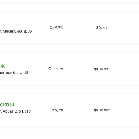
От 9,7%
30 лет
л. Мясницкая, д. 35
нк
От 11.7%
до 30 лет
ветной б-р, д. 18
осквы
От 9,7%
до 30 лет
. Арбат, д. 51, стр.