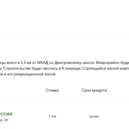
цы всего в 1,5 км от МКАД по Дмитровскому шоссе. Микрорайон буде
. Строительство будет вестись в 4 очереди. Строящийся жилой комп
м и его рекреационной зоной.
Ставка
Срок кредита
оссии
7.5%
30 лет
а, 19