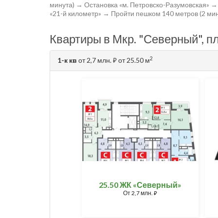
минута) → Остановка «м. Петровско-Разумовская» →
«21-й километр» → Пройти пешком 140 метров (2 ми
Квартиры в Мкр. "Северный", п
2
1-к кв
от 2,7 млн.
от 25.50 м
⃏
25.50 ЖК «Северный»
От
2,7 млн.
⃏