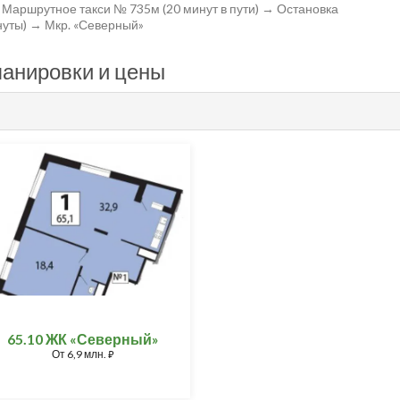
 Маршрутное такси № 735м (20 минут в пути) → Остановка
нуты) → Мкр. «Северный»
ланировки и цены
65.10 ЖК «Северный»
От
6,9 млн.
⃏