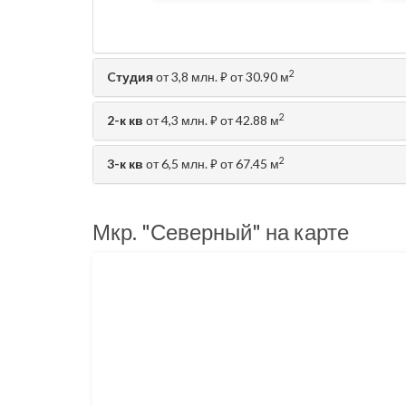
2
Cтудия
от 3,8 млн.
от 30.90 м
⃏
2
2-к кв
от 4,3 млн.
от 42.88 м
⃏
2
3-к кв
от 6,5 млн.
от 67.45 м
⃏
Мкр. "Северный" на карте