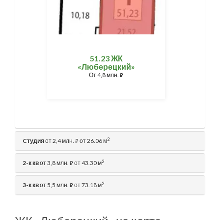
51.23 ЖК
«Люберецкий»
От
4,8 млн.
⃏
2
Cтудия
от 2,4 млн.
от 26.06 м
⃏
2
2-к кв
от 3,8 млн.
от 43.30 м
⃏
2
3-к кв
от 5,5 млн.
от 73.18 м
⃏