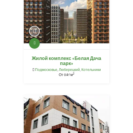
Жилой комплекс «Белая Дача
парк»
Подмосковье
,
Люберецкий
,
Котельники
2
От
0
/ м
⃏