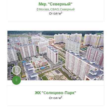
Мкр. "Северный"
Москва
,
СВАО
,
Северный
2
От
0
/ м
⃏
ЖК "Cолнцево-Парк"
2
От
0
/ м
⃏