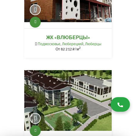
ЖК «ВЛЮБЕРЦЫ»
Подмосковье
,
Люберецкий
,
Люберцы
2
От
82 212
/ м
⃏