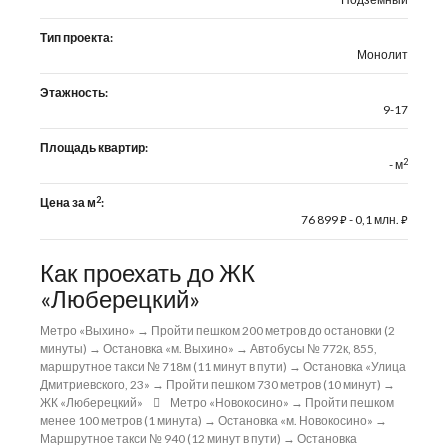
Тип проекта:
Монолит
Этажность:
9-17
Площадь квартир:
2
- м
2
Цена за м
:
76 899
- 0,1 млн.
⃏
⃏
Как проехать до ЖК
«Люберецкий»
Метро «Выхино» → Пройти пешком 200 метров до остановки (2
минуты) → Остановка «м. Выхино» → Автобусы № 772к, 855,
маршрутное такси № 718м (11 минут в пути) → Остановка «Улица
Дмитриевского, 23» → Пройти пешком 730 метров (10 минут) →
ЖК «Люберецкий»
Метро «Новокосино» → Пройти пешком
менее 100 метров (1 минута) → Остановка «м. Новокосино» →
Маршрутное такси № 940 (12 минут в пути) → Остановка