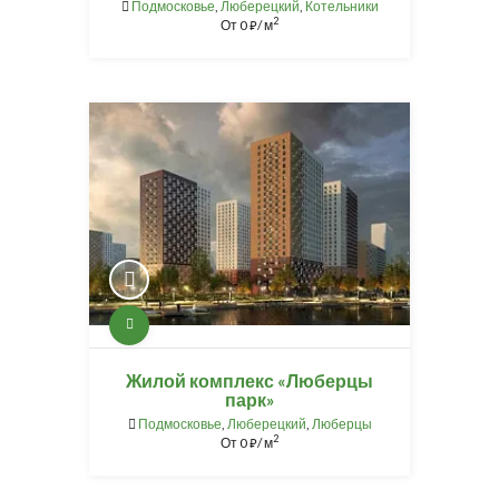
Подмосковье
,
Люберецкий
,
Котельники
2
От
0
/ м
⃏
Жилой комплекс «Люберцы
парк»
Подмосковье
,
Люберецкий
,
Люберцы
2
От
0
/ м
⃏