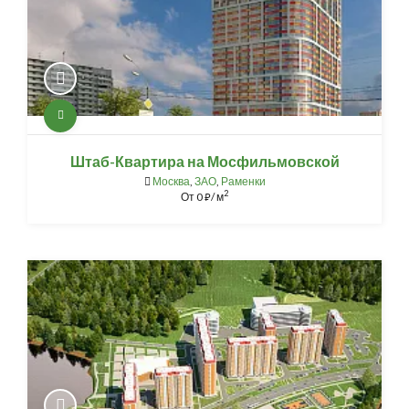
Штаб-Квартира на Мосфильмовской
Москва
,
ЗАО
,
Раменки
2
От
0
/ м
⃏