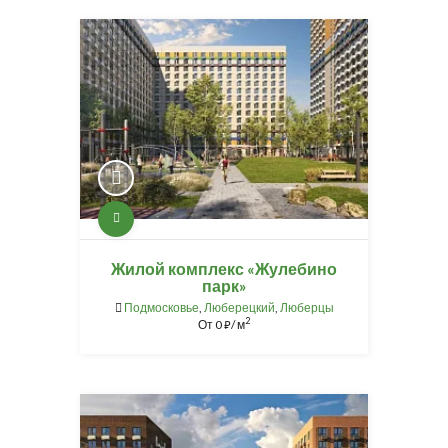
Жилой комплекс «Жулебино
парк»
Подмосковье
,
Люберецкий
,
Люберцы
2
От
0
/ м
⃏