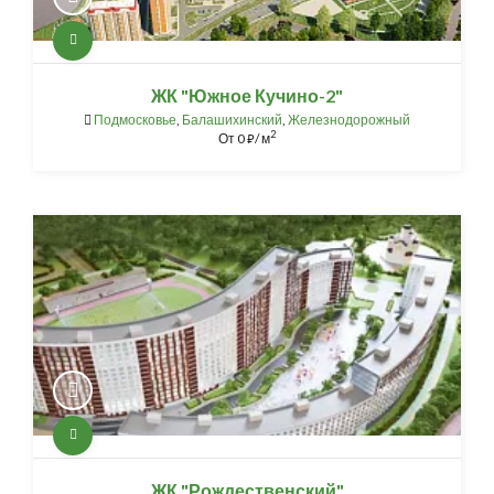
ЖК "Южное Кучино-2"
Подмосковье
,
Балашихинский
,
Железнодорожный
2
От
0
/ м
⃏
ЖК "Рождественский"