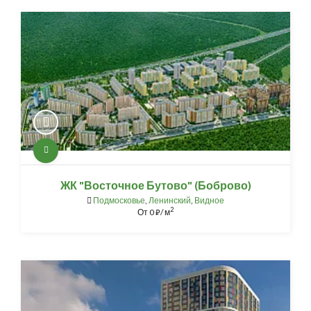
ЖК "Восточное Бутово" (Боброво)
Подмосковье
,
Ленинский
,
Видное
2
От
0
/ м
⃏