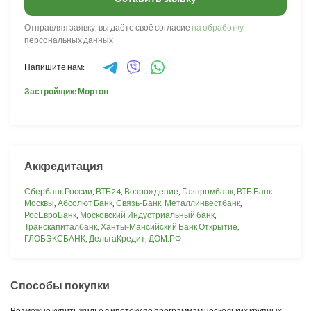
Отправляя заявку, вы даёте своё согласие
на обработку
персональных данных
Напишите нам:
Застройщик: Мортон
Аккредитация
Сбербанк России
,
ВТБ24
,
Возрождение
,
Газпромбанк
,
ВТБ Банк
Москвы
,
Абсолют Банк
,
Связь-Банк
,
Металлинвестбанк
,
РосЕвроБанк
,
Московский Индустриальный банк
,
Транскапиталбанк
,
Ханты-Мансийский Банк Открытие
,
ГЛОБЭКСБАНК
,
ДельтаКредит
,
ДОМ.РФ
Способы покупки
Возможно купить жилье в ипотеку по программам нескольких крупных