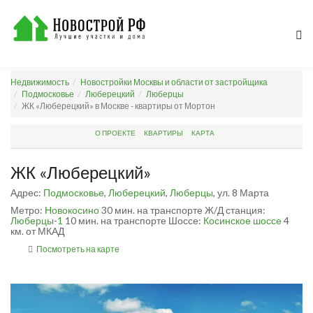
Недвижимость
Новостройки Москвы и области от застройщика
Подмосковье
Люберецкий
Люберцы
ЖК «Люберецкий» в Москве - квартиры от Мортон
О ПРОЕКТЕ
КВАРТИРЫ
КАРТА
ЖК «Люберецкий»
Адрес:
Подмосковье
,
Люберецкий
,
Люберцы
, ул. 8 Марта
Метро:
Новокосино
30 мин. на транспорте
Ж/Д станция:
Люберцы-1
10 мин. на транспорте
Шоссе:
Косинское шоссе
4
км. от МКАД
Посмотреть на карте