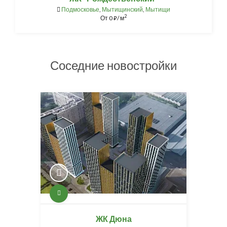
Подмосковье
,
Мытищинский
,
Мытищи
2
От
0
/ м
⃏
Соседние новостройки
ЖК Дюна