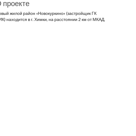
 проекте
овый жилой район «Новокуркино» (застройщик ГК
К) находится в г. Химки, на расстоянии 2 км от МКАД.