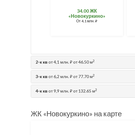
34.00 ЖК
«Новокуркино»
От
4,1 млн.
⃏
2
2-к кв
от 4,1 млн.
от 46.50 м
⃏
2
3-к кв
от 6,2 млн.
от 77.70 м
⃏
2
4-к кв
от 9,9 млн.
от 132.65 м
⃏
ЖК «Новокуркино» на карте