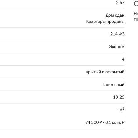
О
2.67
Н
Дом сдан
ПИ
Квартиры проданы
214 ФЗ
Эконом
4
крытый и открытый
Панельный
18-25
2
- м
74 300
- 0,1 млн.
⃏
⃏