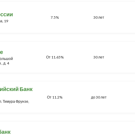
оссии
7.5%
30 лет
а, 19
е
От 11.65%
30 лет
 Большой
, д. 4
ийский Банк
От 11.2%
до 30 лет
ул. Тимура Фрунзе,
банк