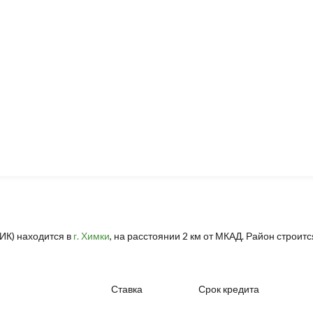
ИК) находится в
г. Химки
, на расстоянии 2 км от МКАД. Район строит
Ставка
Срок кредита