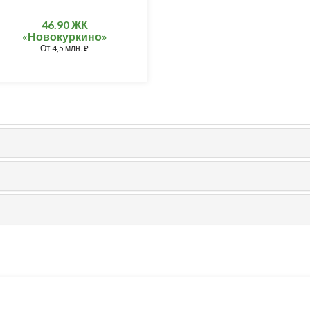
46.90 ЖК
«Новокуркино»
От
4,5 млн.
⃏