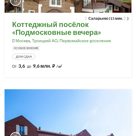
Саларьево (15 мин.
)
Коттеджный посёлок
«Подмосковные вечера»
Москва
,
Троицкий АО
,
Первомайское gоселение
ОСОБОЕ МНЕНИЕ
ДОМ СДАН
3,6
9,6 млн.
⃏
2
От
до
/ м