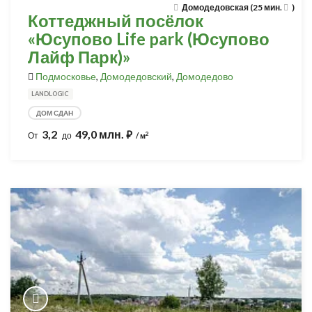
Домодедовская (25 мин.
)
Коттеджный посёлок
«Юсупово Life park (Юсупово
Лайф Парк)»
Подмосковье
,
Домодедовский
,
Домодедово
LANDLOGIC
ДОМ СДАН
3,2
49,0 млн.
⃏
2
От
до
/ м