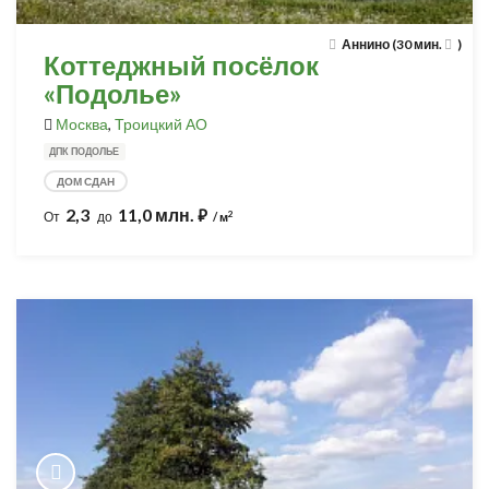
Аннино (30 мин.
)
Коттеджный посёлок
«Подолье»
Москва
,
Троицкий АО
ДПК ПОДОЛЬЕ
ДОМ СДАН
2,3
11,0 млн.
⃏
2
От
до
/ м