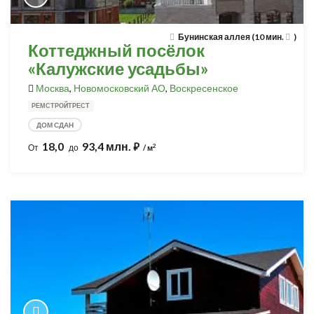
Бунинская аллея (10 мин.
)
Коттеджный посёлок
«Калужские усадьбы»
Москва
,
Новомосковский АО
,
Воскресенское
РЕМСТРОЙТРЕСТ
ДОМ СДАН
18,0
93,4 млн.
⃏
2
От
до
/ м