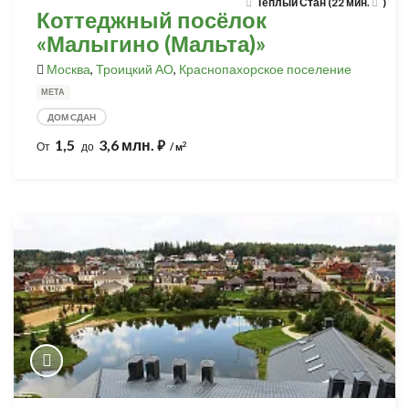
Теплый Стан (22 мин.
)
Коттеджный посёлок
«Малыгино (Мальта)»
Москва
,
Троицкий АО
,
Краснопахорское поселение
МЕТА
ДОМ СДАН
1,5
3,6 млн.
⃏
2
От
до
/ м