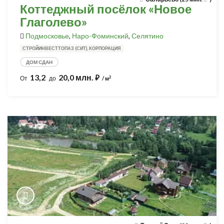
Коттеджный посёлок «Новое
Глаголево»
Подмосковье
,
Наро-Фоминский
,
Селятино
СТРОЙИНВЕСТТОПАЗ (СИТ), КОРПОРАЦИЯ
ДОМ СДАН
13,2
20,0 млн.
⃏
2
От
до
/ м