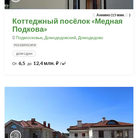
Аннино (15 мин.
)
Коттеджный посёлок «Медная
Подкова»
Подмосковье
,
Домодедовский
,
Домодедово
РОСЕВРОСИТИ
ДОМ СДАН
6,5
12,4 млн.
⃏
2
От
до
/ м