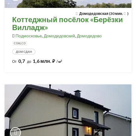
Домодедовская (30 мин.
)
Коттеджный посёлок «Берёзки
Вилладж»
Подмосковье
,
Домодедовский
,
Домодедово
COALCO
ДОМ СДАН
0,7
1,6 млн.
⃏
2
От
до
/ м