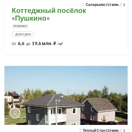
Саларьево (15 мин.
)
Коттеджный посёлок
«Пушкино»
ПУШКИНО
ДОМ СДАН
6,6
19,6 млн.
⃏
2
От
до
/ м
Теплый Стан (20 мин.
)