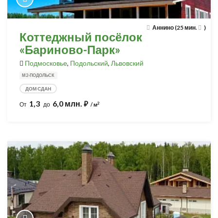
Аннино (25 мин.
)
Коттеджный посёлок
«Бариново-Парк»
Подмосковье
,
Подольский
,
Львовский
М2-ПОДОЛЬСК
ДОМ СДАН
1,3
6,0 млн.
⃏
2
От
до
/ м