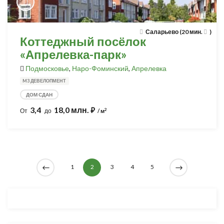
Саларьево (20 мин.
)
Коттеджный посёлок
«Апрелевка-парк»
Подмосковье
,
Наро-Фоминский
,
Апрелевка
M3 ДЕВЕЛОПМЕНТ
ДОМ СДАН
3,4
18,0 млн.
⃏
2
От
до
/ м
1
2
3
4
5