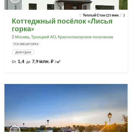
Теплый Стан (25 мин.
)
Коттеджный посёлок «Лисья
горка»
Москва
,
Троицкий АО
,
Краснопахорское поселение
ТСН ЛИСЬЯ ГОРКА
ДОМ СДАН
1,4
7,9 млн.
⃏
2
От
до
/ м