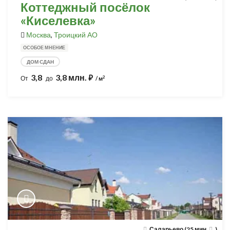
Коттеджный посёлок
«Киселевка»
Москва
,
Троицкий АО
ОСОБОЕ МНЕНИЕ
ДОМ СДАН
3,8
3,8 млн.
⃏
2
От
до
/ м
Саларьево (25 мин.
)