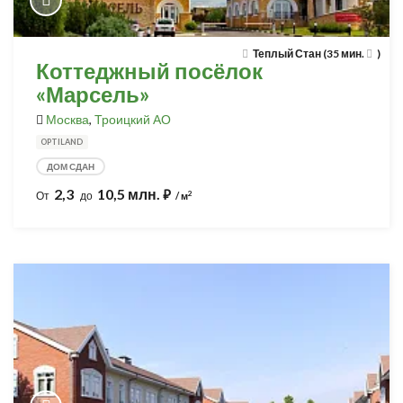
Теплый Стан (35 мин.
)
Коттеджный посёлок
«Марсель»
Москва
,
Троицкий АО
OPTILAND
ДОМ СДАН
2,3
10,5 млн.
⃏
2
От
до
/ м