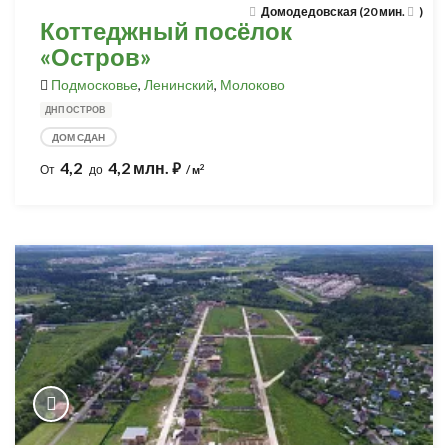
Домодедовская (20 мин.
)
Коттеджный посёлок
«Остров»
Подмосковье
,
Ленинский
,
Молоково
ДНП ОСТРОВ
ДОМ СДАН
4,2
4,2 млн.
⃏
2
От
до
/ м