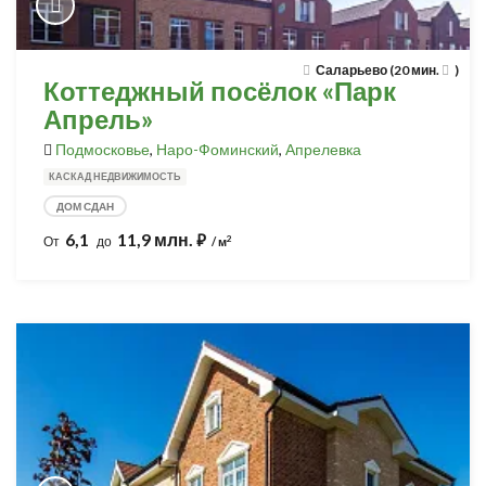
Саларьево (20 мин.
)
Коттеджный посёлок «Парк
Апрель»
Подмосковье
,
Наро-Фоминский
,
Апрелевка
КАСКАД НЕДВИЖИМОСТЬ
ДОМ СДАН
6,1
11,9 млн.
⃏
2
От
до
/ м