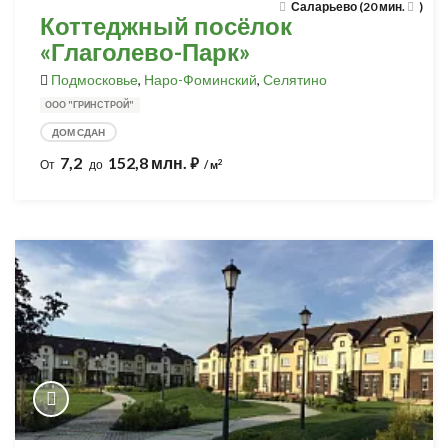
Саларьево (20 мин.
)
Коттеджный посёлок
«Глаголево-Парк»
Подмосковье
,
Наро-Фоминский
,
Селятино
ООО "ГРИНСТРОЙ"
ДОМ СДАН
7,2
152,8 млн.
⃏
2
От
до
/ м