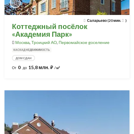
Саларьево (20 мин.
)
Коттеджный посёлок
«Академия Парк»
Москва
,
Троицкий АО
,
Первомайское gоселение
КАСКАД НЕДВИЖИМОСТЬ
ДОМ СДАН
0
15,8 млн.
⃏
2
От
до
/ м