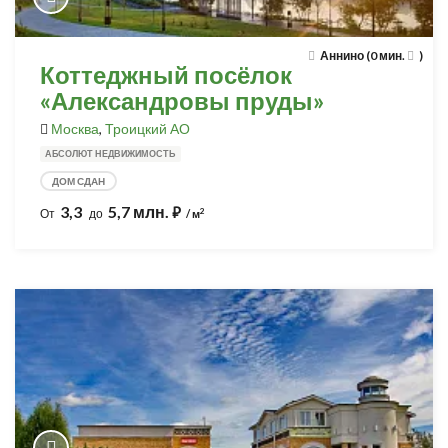
Аннино (0 мин.
)
Коттеджный посёлок
«Александровы пруды»
Москва
,
Троицкий АО
АБСОЛЮТ НЕДВИЖИМОСТЬ
ДОМ СДАН
3,3
5,7 млн.
⃏
2
От
до
/ м